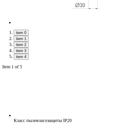
item 0
item 1
item 2
item 3
item 4
Item 1 of 5
Класс пылевлагозащиты
IP20