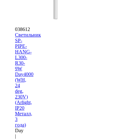
038612
Светильник
SP-
PIPE-
HANG-
L300-
R30-
9W
Day4000
(WH,
24
deg,
230V)
(Arlight,
IP20
Металл,
3
года)
Day
|