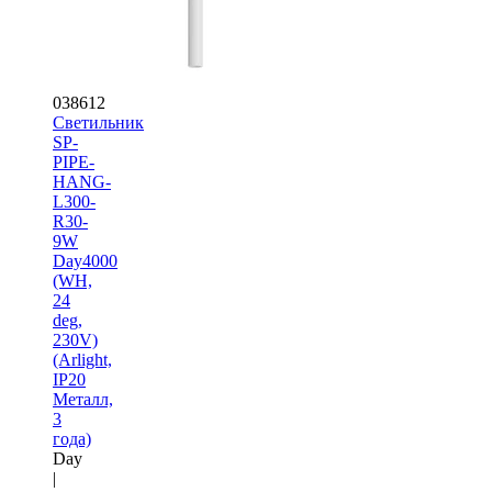
038612
Светильник
SP-
PIPE-
HANG-
L300-
R30-
9W
Day4000
(WH,
24
deg,
230V)
(Arlight,
IP20
Металл,
3
года)
Day
|