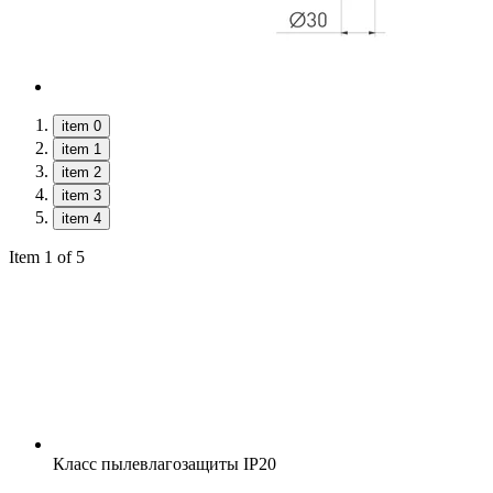
item 0
item 1
item 2
item 3
item 4
Item 1 of 5
Класс пылевлагозащиты
IP20