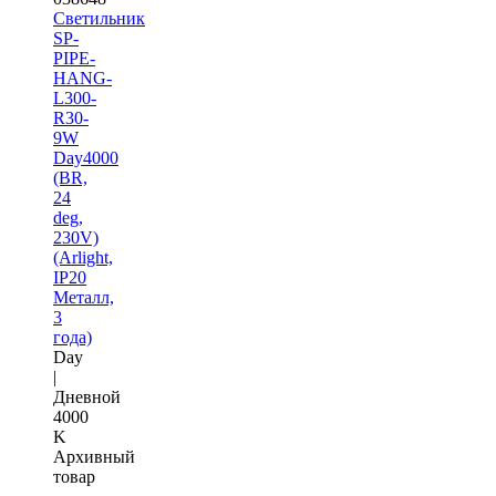
Светильник
SP-
PIPE-
HANG-
L300-
R30-
9W
Day4000
(BR,
24
deg,
230V)
(Arlight,
IP20
Металл,
3
года)
Day
|
Дневной
4000
K
Архивный
товар