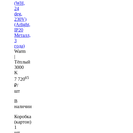
(WH,
24
deg,
230V)
(Arlight,
IP20
Металл,
3
года)
Warm
|
Тёплый
3000
K
65
7 720
₽/
шт
В
наличии
Коробка
(картон)
1
шт —