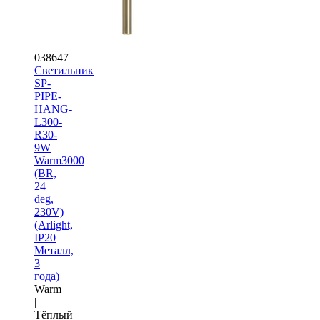
038647
Светильник
SP-
PIPE-
HANG-
L300-
R30-
9W
Warm3000
(BR,
24
deg,
230V)
(Arlight,
IP20
Металл,
3
года)
Warm
|
Тёплый