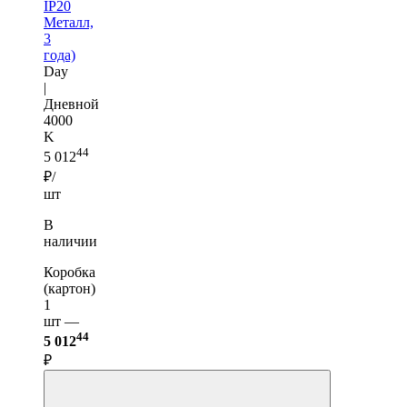
IP20
Металл,
3
года)
Day
|
Дневной
4000
K
44
5 012
₽/
шт
В
наличии
Коробка
(картон)
1
шт —
44
5 012
₽