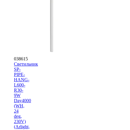
038615
Светильник
SP-
PIPE-
HANG-
L600-
R30-
9W
Day4000
(WH,
24
deg,
230V)
(Arlight,