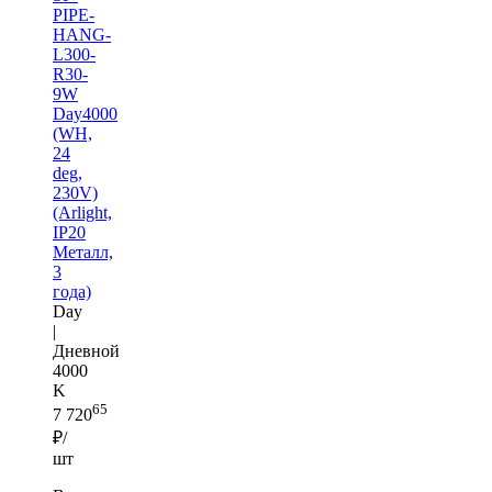
PIPE-
HANG-
L300-
R30-
9W
Day4000
(WH,
24
deg,
230V)
(Arlight,
IP20
Металл,
3
года)
Day
|
Дневной
4000
K
65
7 720
₽/
шт