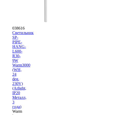
038616
Светильник
SP-
PIPE-
HANG-
L600-
R30-
9W
Warm3000
(WH,
24
deg,
230V)
(Arlight,
IP20
Металл,
3
года)
Warm