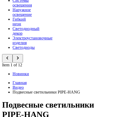
Системы
освещения
Наружное
освещение
Гибкий
неон
Светодиодный
декор
Электроустановочные
изделия
Светодиоды
Item 1 of 12
Новинки
Главная
Видео
Подвесные светильники PIPE-HANG
Подвесные светильники
PIPE-HANG