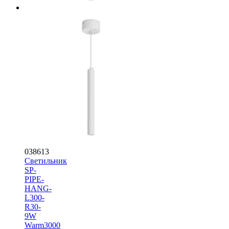
038613
Светильник
SP-
PIPE-
HANG-
L300-
R30-
9W
Warm3000