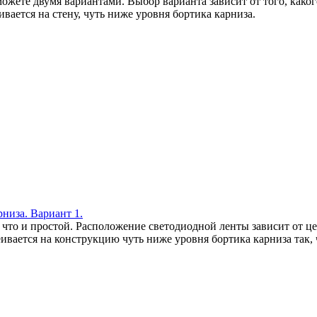
жете двумя вариантами. Выбор варианта зависит от того, каког
ивается на стену, чуть ниже уровня бортика карниза.
низа. Вариант 1.
что и простой. Расположение светодиодной ленты зависит от ц
еивается на конструкцию чуть ниже уровня бортика карниза так,