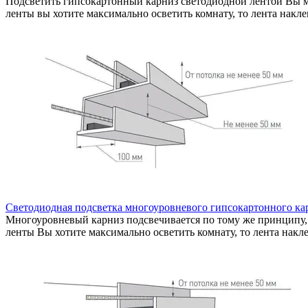
Подсветить гипсокартонный карниз светодиодной лентой Вы мо
ленты вы хотите максимально осветить комнату, то лента накле
Светодиодная подсветка многоуровневого гипсокартонного кар
Многоуровневый карниз подсвечивается по тому же принципу, 
ленты Вы хотите максимально осветить комнату, то лента накл