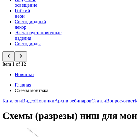
освещение
Гибкий
неон
Светодиодный
декор
Электроустановочные
изделия
Светодиоды
Item 1 of 12
Новинки
Главная
Схемы монтажа
Каталоги
Видео
Новинки
Архив вебинаров
Статьи
Вопрос-ответ
Схемы (разрезы) ниш для мон