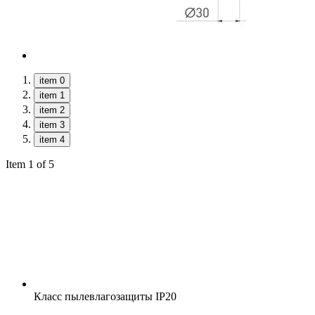
item 0
item 1
item 2
item 3
item 4
Item 1 of 5
Класс пылевлагозащиты
IP20