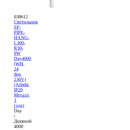
038612
Светильник
SP-
PIPE-
HANG-
L300-
R30-
9W
Day4000
(WH,
24
deg,
230V)
(Arlight,
IP20
Металл,
3
года)
Day
|
Дневной
4000