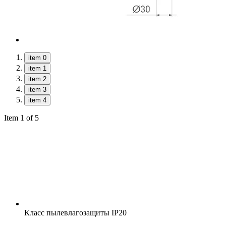
item 0
item 1
item 2
item 3
item 4
Item 1 of 5
Класс пылевлагозащиты
IP20