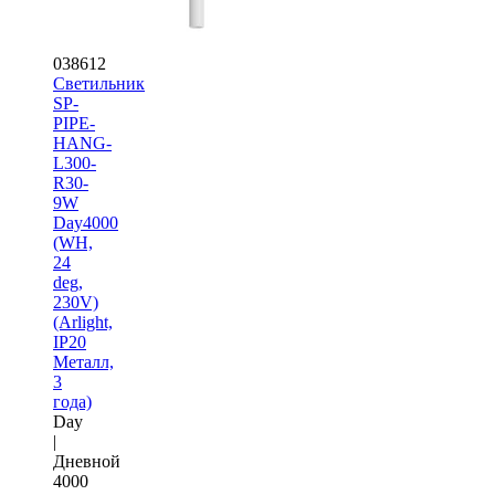
038612
Светильник
SP-
PIPE-
HANG-
L300-
R30-
9W
Day4000
(WH,
24
deg,
230V)
(Arlight,
IP20
Металл,
3
года)
Day
|
Дневной
4000