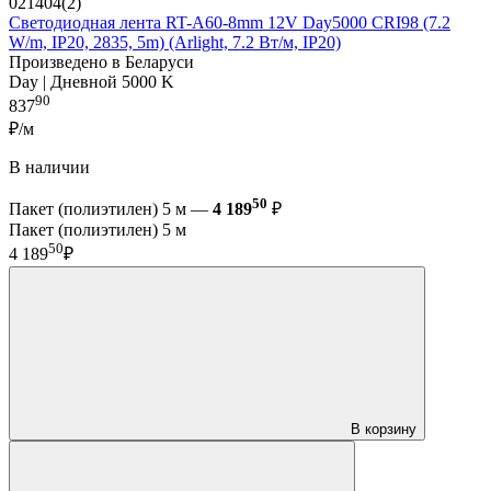
021404(2)
Светодиодная лента RT-A60-8mm 12V Day5000 CRI98 (7.2
W/m, IP20, 2835, 5m) (Arlight, 7.2 Вт/м, IP20)
Произведено в Беларуси
Day | Дневной 5000 K
90
837
₽/м
В наличии
50
Пакет (полиэтилен) 5 м —
4 189
₽
Пакет (полиэтилен) 5 м
50
4 189
₽
В корзину