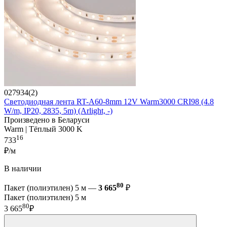
027934(2)
Светодиодная лента RT-A60-8mm 12V Warm3000 CRI98 (4.8
W/m, IP20, 2835, 5m) (Arlight, -)
Произведено в Беларуси
Warm | Тёплый 3000 K
16
733
₽/м
В наличии
80
Пакет (полиэтилен) 5 м —
3 665
₽
Пакет (полиэтилен) 5 м
80
3 665
₽