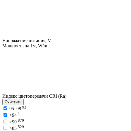
Напряжение питания, V
Мощность на 1м, W/m
Индекс цветопередачи CRI (Ra)
Очистить
92
95..98
1
>94
870
>90
529
>85