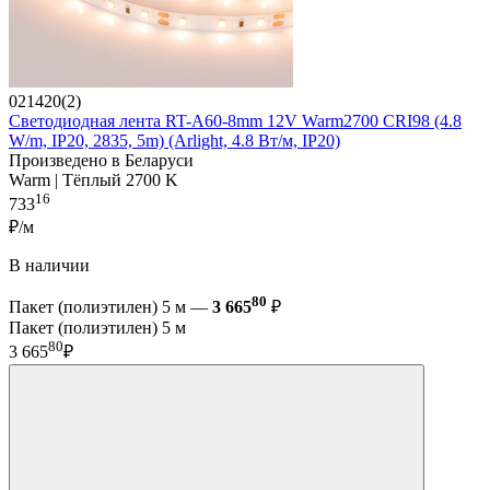
021420(2)
Светодиодная лента RT-A60-8mm 12V Warm2700 CRI98 (4.8
W/m, IP20, 2835, 5m) (Arlight, 4.8 Вт/м, IP20)
Произведено в Беларуси
Warm | Тёплый 2700 K
16
733
₽/м
В наличии
80
Пакет (полиэтилен) 5 м —
3 665
₽
Пакет (полиэтилен) 5 м
80
3 665
₽