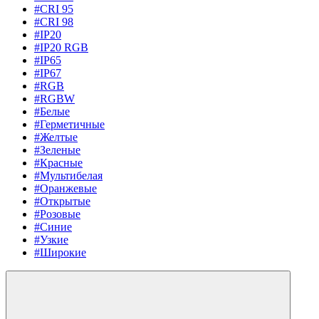
#CRI 95
#CRI 98
#IP20
#IP20 RGB
#IP65
#IP67
#RGB
#RGBW
#Белые
#Герметичные
#Желтые
#Зеленые
#Красные
#Мультибелая
#Оранжевые
#Открытые
#Розовые
#Синие
#Узкие
#Широкие