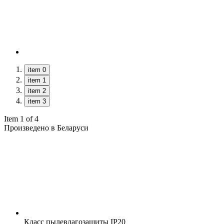
item 0
item 1
item 2
item 3
Item 1 of 4
Произведено в Беларуси
Класс пылевлагозащиты
IP20