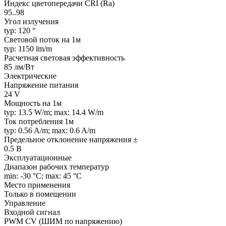
Индекс цветопередачи CRI (Ra)
95..98
Угол излучения
typ: 120 °
Световой поток на 1м
typ: 1150 lm/m
Расчетная световая эффективность
85 лм/Вт
Электрические
Напряжение питания
24 V
Мощность на 1м
typ: 13.5 W/m; max: 14.4 W/m
Ток потребления 1м
typ: 0.56 A/m; max: 0.6 A/m
Предельное отклонение напряжения ±
0.5 В
Эксплуатационные
Диапазон рабочих температур
min: -30 °C; max: 45 °C
Место применения
Только в помещении
Управление
Входной сигнал
PWM СV (ШИМ по напряжению)