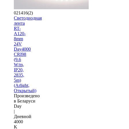
021416(2)
Светодиодная
лента
RT-
A120-
8mm
24V
Day4000
CRI98
(9.6
W/m,
IP20,
2835,
5m)
(Arlight,
Открытый)
Произведено
в Беларуси
Day
|
Дневной
4000
K