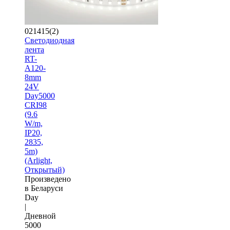
021415(2)
Светодиодная
лента
RT-
A120-
8mm
24V
Day5000
CRI98
(9.6
W/m,
IP20,
2835,
5m)
(Arlight,
Открытый)
Произведено
в Беларуси
Day
|
Дневной
5000