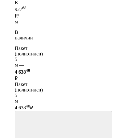
K
68
927
₽/
м
В
наличии
Пакет
(полиэтилен)
5
м —
40
4 638
₽
Пакет
(полиэтилен)
5
м
40
4 638
₽