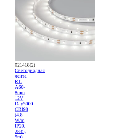
021418(2)
Светодиодная
лента
RT-
A60-
8mm
12V
Day5000
CRI98
(4.8
W/m,
IP20,
2835,
5m)