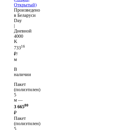
Открытый)
Произведено
в Беларуси
Day
|
Дневной
4000
K
16
733
₽/
м
В
наличии
Пакет
(полиэтилен)
5
м —
80
3 665
₽
Пакет
(полиэтилен)
5