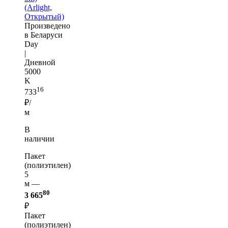
(Arlight,
Открытый)
Произведено
в Беларуси
Day
|
Дневной
5000
K
16
733
₽/
м
В
наличии
Пакет
(полиэтилен)
5
м —
80
3 665
₽
Пакет
(полиэтилен)