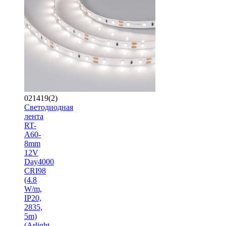
021419(2)
Светодиодная
лента
RT-
A60-
8mm
12V
Day4000
CRI98
(4.8
W/m,
IP20,
2835,
5m)
(Arlight,