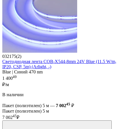
032175(2)
Светодиодная лента COB-X544-8mm 24V Blue (11.5 W/m,
IP20, CSP, 5m) (Arlight, -)
Blue | Синий 470 nm
49
1 400
₽/м
В наличии
45
Пакет (полиэтилен) 5 м —
7 002
₽
Пакет (полиэтилен) 5 м
45
7 002
₽