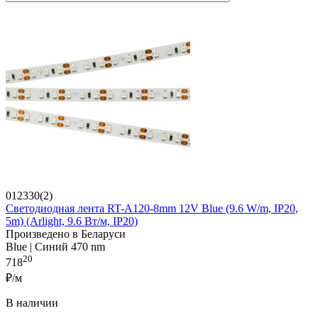
012330(2)
Светодиодная лента RT-A120-8mm 12V Blue (9.6 W/m, IP20,
5m) (Arlight, 9.6 Вт/м, IP20)
Произведено в Беларуси
Blue | Синий 470 nm
20
718
₽/м
В наличии