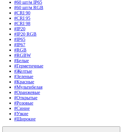
#60 шт/м IP65
#60 шт/м RGB
#CRI 90
#CRI 95
#CRI 98
#IP20
#IP20 RGB
#IP65
#IP67
#RGB
#RGBW
#Белые
#Герметичные
#Желтые
#Зеленые
#Красные
#Мультибелая
#Оранжевые
#Открытые
#Розовые
#Синие
#Узкие
#Широкие