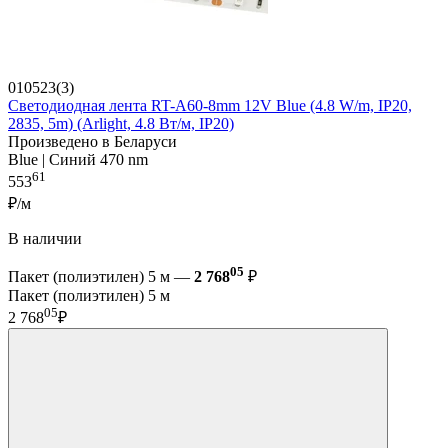
010523(3)
Светодиодная лента RT-A60-8mm 12V Blue (4.8 W/m, IP20,
2835, 5m) (Arlight, 4.8 Вт/м, IP20)
Произведено в Беларуси
Blue | Синий 470 nm
61
553
₽/м
В наличии
05
Пакет (полиэтилен) 5 м —
2 768
₽
Пакет (полиэтилен) 5 м
05
2 768
₽