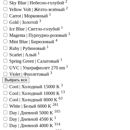
2
Sky Blue | Небесно-голубой
2
Yellow Volt | Жёлто-зелёный
1
Carrot | Морковный
3
Gold | Золотой
1
Ice Blue | Светло-голубой
3
Magenta | Пурпурно-розовый
4
Mint Blue | Бирюзовый
1
Ruby | Рубиновый
1
Scarlet | Алый
1
Spring Green | Салатовый
1
UVC | Ультрафиолет 270 nm
3
Violet | Фиолетовый
Выбрать все
3
Cool | Холодный 15000 K
13
Cool | Холодный 10000 K
63
Cool | Холодный 8000 K
281
White | Белый 6000 K
105
Day | Дневной 5000 K
1
Day | Дневной 4500 K
314
Day | Дневной 4000 K