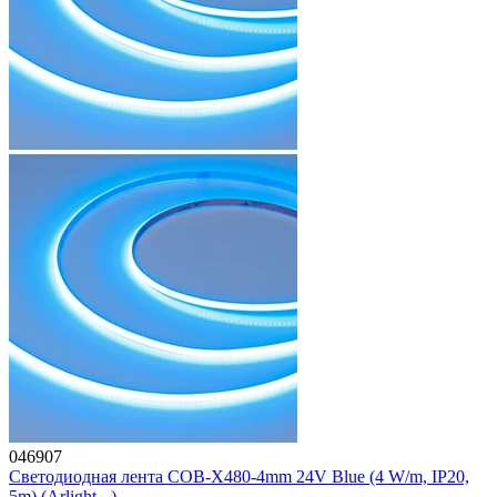
046907
Светодиодная лента COB-X480-4mm 24V Blue (4 W/m, IP20,
5m) (Arlight, -)