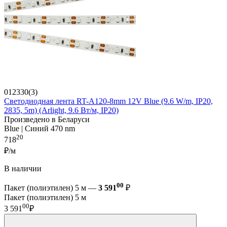
012330(3)
Светодиодная лента RT-A120-8mm 12V Blue (9.6 W/m, IP20,
2835, 5m) (Arlight, 9.6 Вт/м, IP20)
Произведено в Беларуси
Blue | Синий 470 nm
20
718
₽/м
В наличии
00
Пакет (полиэтилен) 5 м —
3 591
₽
Пакет (полиэтилен) 5 м
00
3 591
₽