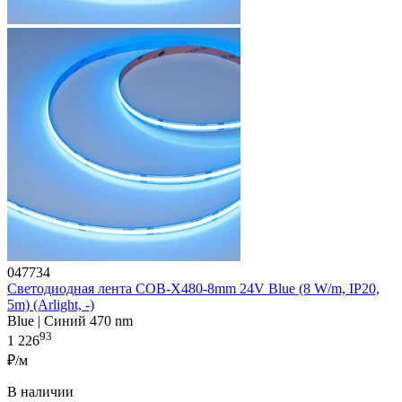
047734
Светодиодная лента COB-X480-8mm 24V Blue (8 W/m, IP20,
5m) (Arlight, -)
Blue | Синий 470 nm
93
1 226
₽/м
В наличии