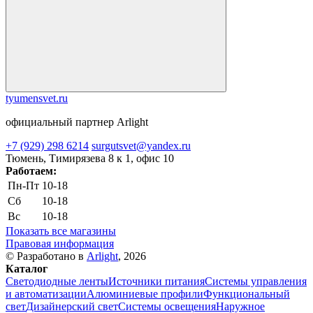
tyumensvet.ru
официальный партнер Arlight
+7 (929) 298 6214
surgutsvet@yandex.ru
Тюмень, Тимирязева 8 к 1, офис 10
Работаем:
Пн-Пт
10-18
Сб
10-18
Вс
10-18
Показать все магазины
Правовая информация
© Разработано в
Arlight
, 2026
Каталог
Светодиодные ленты
Источники питания
Системы управления
и автоматизации
Алюминиевые профили
Функциональный
свет
Дизайнерский свет
Системы освещения
Наружное