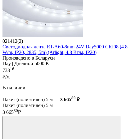
021412(2)
Светодиодная лента RT-A60-8mm 24V Day5000 CRI98 (4.8
W/m, IP20, 2835, 5m) (Arlight, 4.8 Вт/м, IP20)
Произведено в Беларуси
Day | Дневной 5000 K
16
733
₽/м
В наличии
80
Пакет (полиэтилен) 5 м —
3 665
₽
Пакет (полиэтилен) 5 м
80
3 665
₽