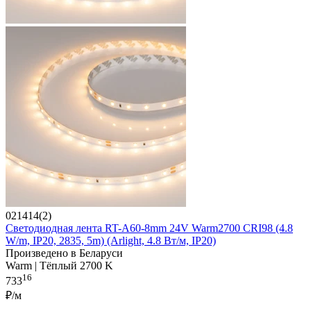
021414(2)
Светодиодная лента RT-A60-8mm 24V Warm2700 CRI98 (4.8
W/m, IP20, 2835, 5m) (Arlight, 4.8 Вт/м, IP20)
Произведено в Беларуси
Warm | Тёплый 2700 K
16
733
₽/м