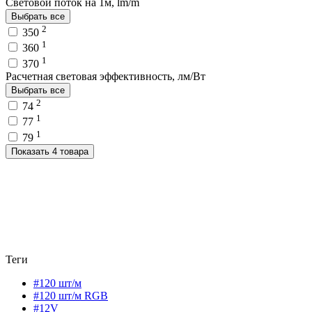
Световой поток на 1м, lm/m
Выбрать все
2
350
1
360
1
370
Расчетная световая эффективность, лм/Вт
Выбрать все
2
74
1
77
1
79
Показать 4 товара
Теги
#120 шт/м
#120 шт/м RGB
#12V