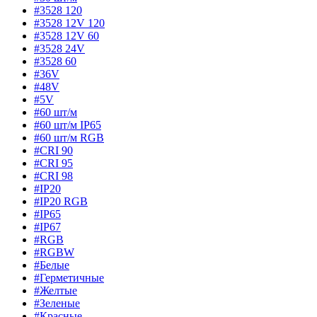
#3528 120
#3528 12V 120
#3528 12V 60
#3528 24V
#3528 60
#36V
#48V
#5V
#60 шт/м
#60 шт/м IP65
#60 шт/м RGB
#CRI 90
#CRI 95
#CRI 98
#IP20
#IP20 RGB
#IP65
#IP67
#RGB
#RGBW
#Белые
#Герметичные
#Желтые
#Зеленые
#Красные