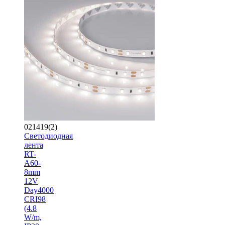
021419(2)
Светодиодная
лента
RT-
A60-
8mm
12V
Day4000
CRI98
(4.8
W/m,