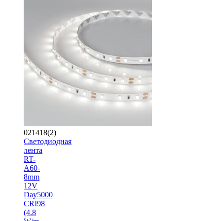
021418(2)
Светодиодная
лента
RT-
A60-
8mm
12V
Day5000
CRI98
(4.8