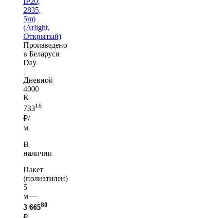
IP20,
2835,
5m)
(Arlight,
Открытый)
Произведено
в Беларуси
Day
|
Дневной
4000
K
16
733
₽/
м
В
наличии
Пакет
(полиэтилен)
5
м —
80
3 665
₽