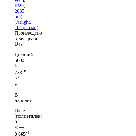
W/m,
IP20,
2835,
5m)
(Arlight,
Открытый)
Произведено
в Беларуси
Day
|
Дневной
5000
K
16
733
₽/
м
В
наличии
Пакет
(полиэтилен)
5
м —
80
3 665