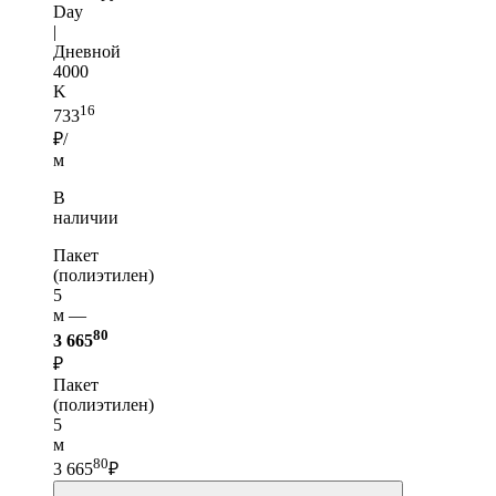
Day
|
Дневной
4000
K
16
733
₽/
м
В
наличии
Пакет
(полиэтилен)
5
м —
80
3 665
₽
Пакет
(полиэтилен)
5
м
80
3 665
₽