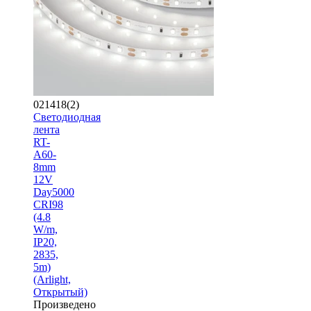
021418(2)
Светодиодная
лента
RT-
A60-
8mm
12V
Day5000
CRI98
(4.8
W/m,
IP20,
2835,
5m)
(Arlight,
Открытый)
Произведено