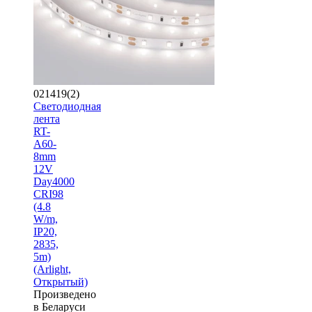
021419(2)
Светодиодная
лента
RT-
A60-
8mm
12V
Day4000
CRI98
(4.8
W/m,
IP20,
2835,
5m)
(Arlight,
Открытый)
Произведено
в Беларуси