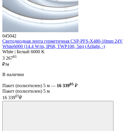
045042
Светодиодная лента герметичная CSP-PFS-X480-10mm 24V
White6000 (14.4 W/m, IP68, TWP100, 5m) (Arlight, -)
White | Белый 6000 K
81
3 267
₽/м
В наличии
05
Пакет (полиэтилен) 5 м —
16 339
₽
Пакет (полиэтилен) 5 м
05
16 339
₽