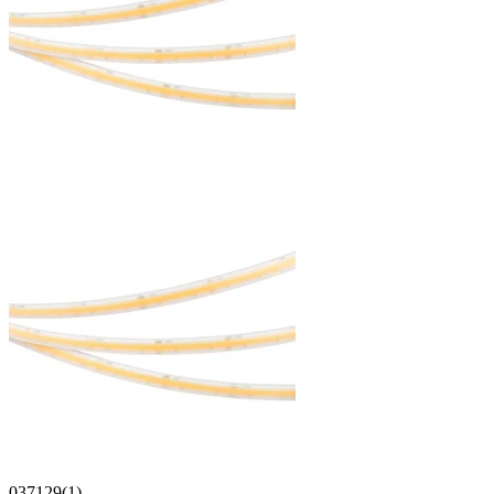
037129(1)