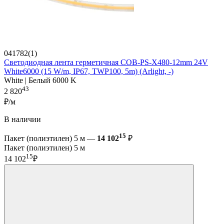
041782(1)
Светодиодная лента герметичная COB-PS-X480-12mm 24V
White6000 (15 W/m, IP67, TWP100, 5m) (Arlight, -)
White | Белый 6000 K
43
2 820
₽/м
В наличии
15
Пакет (полиэтилен) 5 м —
14 102
₽
Пакет (полиэтилен) 5 м
15
14 102
₽