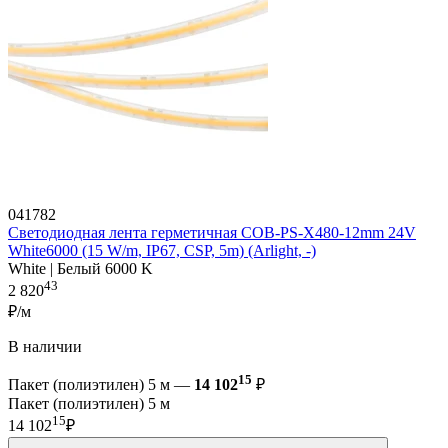
041782
Светодиодная лента герметичная COB-PS-X480-12mm 24V
White6000 (15 W/m, IP67, CSP, 5m) (Arlight, -)
White | Белый 6000 K
43
2 820
₽/м
В наличии
15
Пакет (полиэтилен) 5 м —
14 102
₽
Пакет (полиэтилен) 5 м
15
14 102
₽