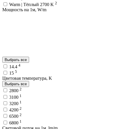
2
Warm | Тёплый 2700 K
Мощность на 1м, W/m
Выбрать все
4
14.4
5
15
Цветовая температура, K
Выбрать все
2
2800
1
3100
1
3200
2
4200
2
6500
1
6800
Световой поток на 1м, lm/m