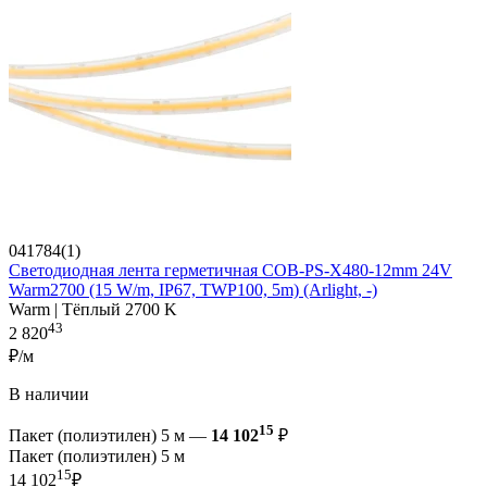
041784(1)
Светодиодная лента герметичная COB-PS-X480-12mm 24V
Warm2700 (15 W/m, IP67, TWP100, 5m) (Arlight, -)
Warm | Тёплый 2700 K
43
2 820
₽/м
В наличии
15
Пакет (полиэтилен) 5 м —
14 102
₽
Пакет (полиэтилен) 5 м
15
14 102
₽