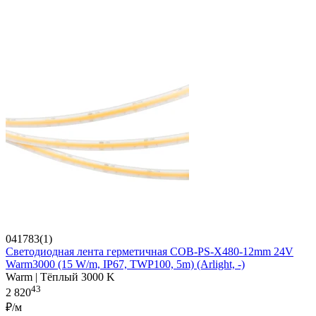
041783(1)
Светодиодная лента герметичная COB-PS-X480-12mm 24V
Warm3000 (15 W/m, IP67, TWP100, 5m) (Arlight, -)
Warm | Тёплый 3000 K
43
2 820
₽/м