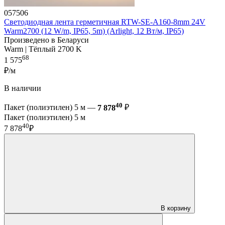
057506
Светодиодная лента герметичная RTW-SE-A160-8mm 24V
Warm2700 (12 W/m, IP65, 5m) (Arlight, 12 Вт/м, IP65)
Произведено в Беларуси
Warm | Тёплый 2700 K
68
1 575
₽/м
В наличии
40
Пакет (полиэтилен) 5 м —
7 878
₽
Пакет (полиэтилен) 5 м
40
7 878
₽
В корзину