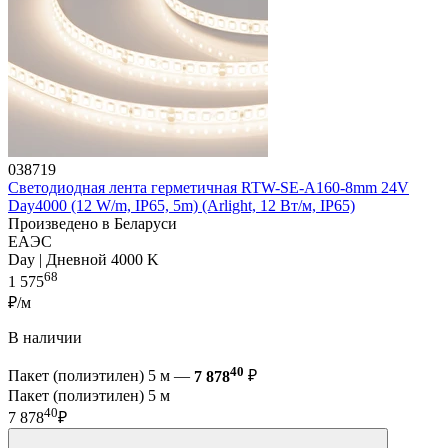
038719
Светодиодная лента герметичная RTW-SE-A160-8mm 24V
Day4000 (12 W/m, IP65, 5m) (Arlight, 12 Вт/м, IP65)
Произведено в Беларуси
ЕАЭС
Day | Дневной 4000 K
68
1 575
₽/м
В наличии
40
Пакет (полиэтилен) 5 м —
7 878
₽
Пакет (полиэтилен) 5 м
40
7 878
₽