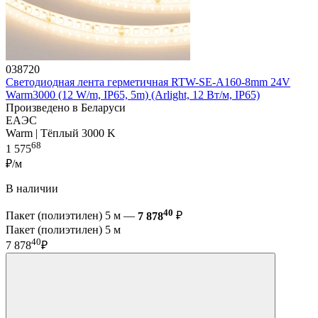
038720
Светодиодная лента герметичная RTW-SE-A160-8mm 24V
Warm3000 (12 W/m, IP65, 5m) (Arlight, 12 Вт/м, IP65)
Произведено в Беларуси
ЕАЭС
Warm | Тёплый 3000 K
68
1 575
₽/м
В наличии
40
Пакет (полиэтилен) 5 м —
7 878
₽
Пакет (полиэтилен) 5 м
40
7 878
₽