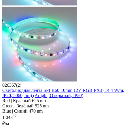
026367(2)
Светодиодная лента SPI-B60-10mm 12V RGB-PX3 (14.4 W/m,
IP20, 5060, 5m) (Arlight, Открытый, IP20)
Red | Красный 625 nm
Green | Зелёный 525 nm
Blue | Синий 470 nm
87
1 048
₽/м