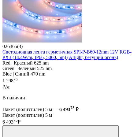
026365(3)
Светодиодная лента герметичная SPI-P-B60-12mm 12V RGB-
PX3 (14.4W/m, IP66, 5060, 5m) (Arlight, бегущий огонь)
Red | Красный 625 nm
Green | Зелёный 525 nm
Blue | Синий 470 nm
75
1 298
₽/м
В наличии
75
Пакет (полиэтилен) 5 м —
6 493
₽
Пакет (полиэтилен) 5 м
75
6 493
₽