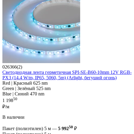
026366(2)
Светодиодная лента герметичная SPI-SE-B60-10mm 12V RGB-
PX3 (14.4 W/m, IP65, 5060, 5m) (Arlight, бегущий огонь)
Red | Красный 625 nm
Green | Зелёный 525 nm
Blue | Синий 470 nm
50
1 198
₽/м
В наличии
50
Пакет (полиэтилен) 5 м —
5 992
₽