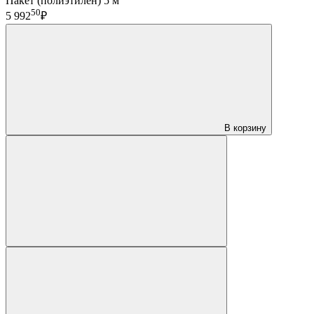
Пакет (полиэтилен) 5 м
50
5 992
₽
В корзину