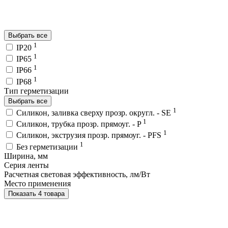
Выбрать все
1
IP20
1
IP65
1
IP66
1
IP68
Тип герметизации
Выбрать все
1
Силикон, заливка сверху прозр. округл. - SE
1
Силикон, трубка прозр. прямоуг. - P
1
Силикон, экструзия прозр. прямоуг. - PFS
1
Без герметизации
Ширина, мм
Серия ленты
Расчетная световая эффективность, лм/Вт
Место применения
Показать 4 товара