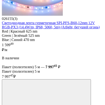
026155(3)
Светодиодная лента герметичная SPI-PFS-B60-12mm 12V
RGB-PX3 (14.4W/m, IP68, 5060, 5m) (Arlight, бегущий огонь)
Red | Красный 625 nm
Green | Зелёный 525 nm
Blue | Синий 470 nm
49
1 599
₽/м
В наличии
45
Пакет (полиэтилен) 5 м —
7 997
₽
Пакет (полиэтилен) 5 м
45
7 997
₽