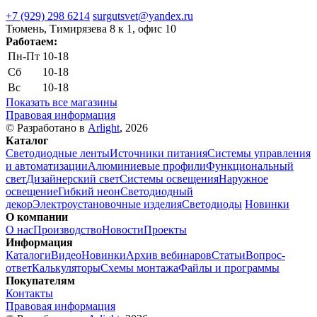
+7 (929) 298 6214
surgutsvet@yandex.ru
Тюмень, Тимирязева 8 к 1, офис 10
Работаем:
Пн-Пт
10-18
Сб
10-18
Вс
10-18
Показать все магазины
Правовая информация
© Разработано в
Arlight
, 2026
Каталог
Светодиодные ленты
Источники питания
Системы управления
и автоматизации
Алюминиевые профили
Функциональный
свет
Дизайнерский свет
Системы освещения
Наружное
освещение
Гибкий неон
Светодиодный
декор
Электроустановочные изделия
Светодиоды
Новинки
О компании
О нас
Производство
Новости
Проекты
Информация
Каталоги
Видео
Новинки
Архив вебинаров
Статьи
Вопрос-
ответ
Калькуляторы
Схемы монтажа
Файлы и программы
Покупателям
Контакты
Правовая информация