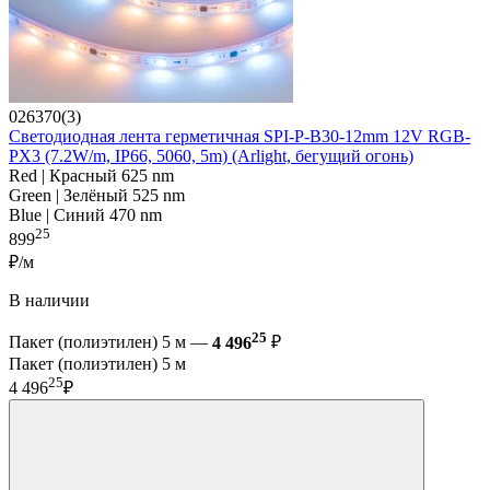
026370(3)
Светодиодная лента герметичная SPI-P-B30-12mm 12V RGB-
PX3 (7.2W/m, IP66, 5060, 5m) (Arlight, бегущий огонь)
Red | Красный 625 nm
Green | Зелёный 525 nm
Blue | Синий 470 nm
25
899
₽/м
В наличии
25
Пакет (полиэтилен) 5 м —
4 496
₽
Пакет (полиэтилен) 5 м
25
4 496
₽