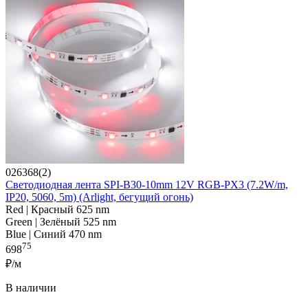
026368(2)
Светодиодная лента SPI-B30-10mm 12V RGB-PX3 (7.2W/m,
IP20, 5060, 5m) (Arlight, бегущий огонь)
Red | Красный 625 nm
Green | Зелёный 525 nm
Blue | Синий 470 nm
75
698
₽/м
В наличии