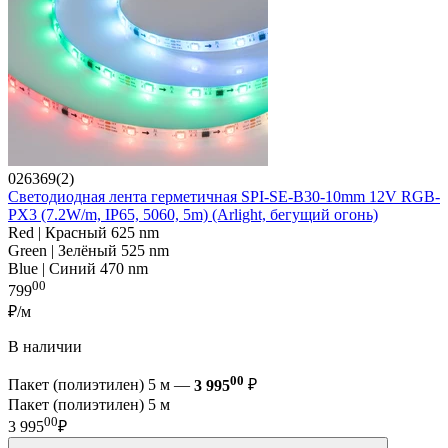
026369(2)
Светодиодная лента герметичная SPI-SE-B30-10mm 12V RGB-
PX3 (7.2W/m, IP65, 5060, 5m) (Arlight, бегущий огонь)
Red | Красный 625 nm
Green | Зелёный 525 nm
Blue | Синий 470 nm
00
799
₽/м
В наличии
00
Пакет (полиэтилен) 5 м —
3 995
₽
Пакет (полиэтилен) 5 м
00
3 995
₽