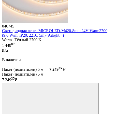
046745
Светодиодная лента MICROLED-M420-8mm 24V Warm2700
(9.6 W/m, IP20, 2216, 5m) (Arlight, -)
Warm | Тёплый 2700 K
87
1 449
₽/м
В наличии
35
Пакет (полиэтилен) 5 м —
7 249
₽
Пакет (полиэтилен) 5 м
35
7 249
₽