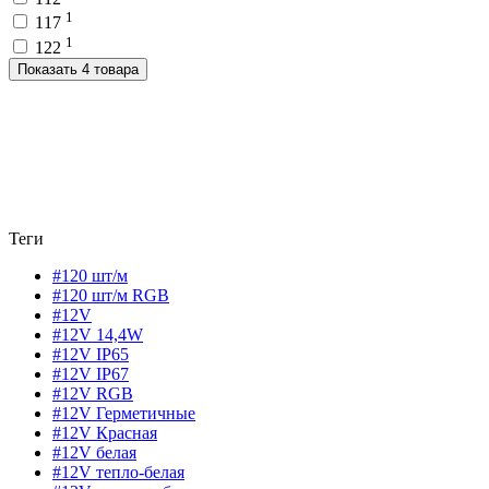
1
117
1
122
Показать 4 товара
Теги
#120 шт/м
#120 шт/м RGB
#12V
#12V 14,4W
#12V IP65
#12V IP67
#12V RGB
#12V Герметичные
#12V Красная
#12V белая
#12V тепло-белая