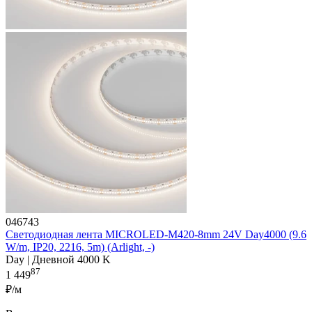
046743
Светодиодная лента MICROLED-M420-8mm 24V Day4000 (9.6
W/m, IP20, 2216, 5m) (Arlight, -)
Day | Дневной 4000 K
87
1 449
₽/м