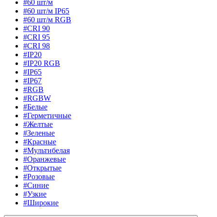
#60 шт/м
#60 шт/м IP65
#60 шт/м RGB
#CRI 90
#CRI 95
#CRI 98
#IP20
#IP20 RGB
#IP65
#IP67
#RGB
#RGBW
#Белые
#Герметичные
#Желтые
#Зеленые
#Красные
#Мультибелая
#Оранжевые
#Открытые
#Розовые
#Синие
#Узкие
#Широкие