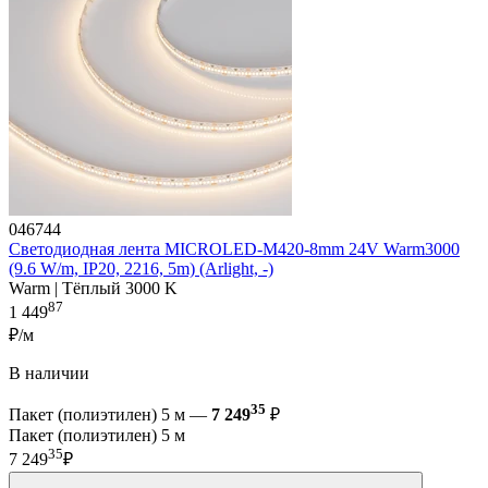
046744
Светодиодная лента MICROLED-M420-8mm 24V Warm3000
(9.6 W/m, IP20, 2216, 5m) (Arlight, -)
Warm | Тёплый 3000 K
87
1 449
₽/м
В наличии
35
Пакет (полиэтилен) 5 м —
7 249
₽
Пакет (полиэтилен) 5 м
35
7 249
₽