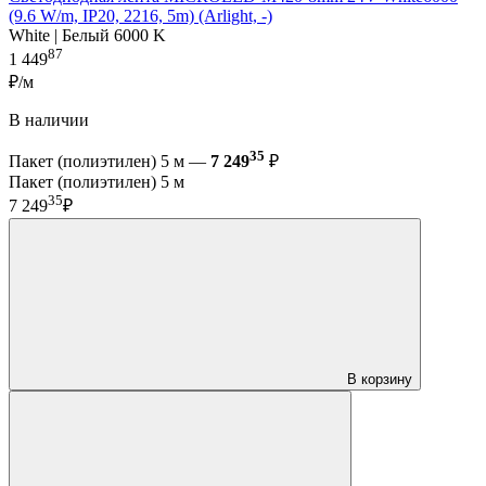
(9.6 W/m, IP20, 2216, 5m) (Arlight, -)
White | Белый 6000 K
87
1 449
₽/м
В наличии
35
Пакет (полиэтилен) 5 м —
7 249
₽
Пакет (полиэтилен) 5 м
35
7 249
₽
В корзину