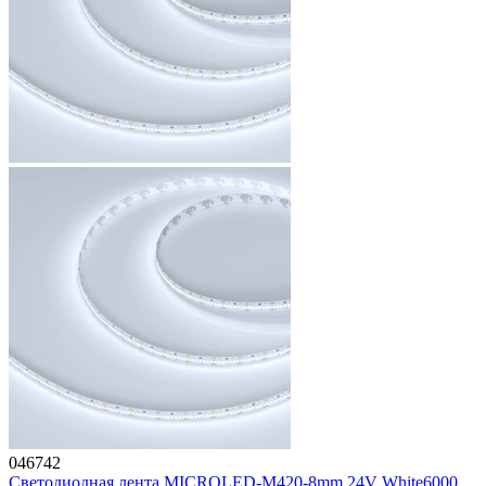
046742
Светодиодная лента MICROLED-M420-8mm 24V White6000