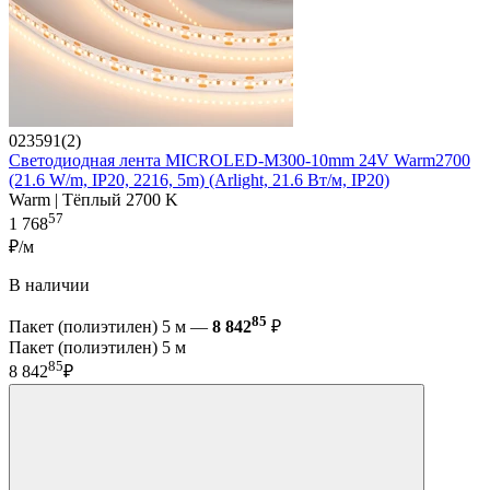
023591(2)
Светодиодная лента MICROLED-M300-10mm 24V Warm2700
(21.6 W/m, IP20, 2216, 5m) (Arlight, 21.6 Вт/м, IP20)
Warm | Тёплый 2700 K
57
1 768
₽/м
В наличии
85
Пакет (полиэтилен) 5 м —
8 842
₽
Пакет (полиэтилен) 5 м
85
8 842
₽