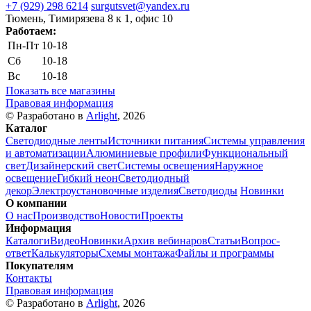
+7 (929) 298 6214
surgutsvet@yandex.ru
Тюмень, Тимирязева 8 к 1, офис 10
Работаем:
Пн-Пт
10-18
Сб
10-18
Вс
10-18
Показать все магазины
Правовая информация
© Разработано в
Arlight
, 2026
Каталог
Светодиодные ленты
Источники питания
Системы управления
и автоматизации
Алюминиевые профили
Функциональный
свет
Дизайнерский свет
Системы освещения
Наружное
освещение
Гибкий неон
Светодиодный
декор
Электроустановочные изделия
Светодиоды
Новинки
О компании
О нас
Производство
Новости
Проекты
Информация
Каталоги
Видео
Новинки
Архив вебинаров
Статьи
Вопрос-
ответ
Калькуляторы
Схемы монтажа
Файлы и программы
Покупателям
Контакты
Правовая информация
© Разработано в
Arlight
, 2026