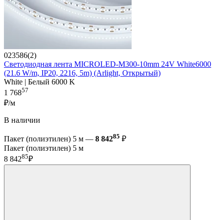
023586(2)
Светодиодная лента MICROLED-M300-10mm 24V White6000
(21.6 W/m, IP20, 2216, 5m) (Arlight, Открытый)
White | Белый 6000 K
57
1 768
₽/м
В наличии
85
Пакет (полиэтилен) 5 м —
8 842
₽
Пакет (полиэтилен) 5 м
85
8 842
₽