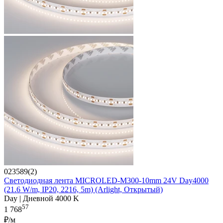
023589(2)
Светодиодная лента MICROLED-M300-10mm 24V Day4000
(21.6 W/m, IP20, 2216, 5m) (Arlight, Открытый)
Day | Дневной 4000 K
57
1 768
₽/м