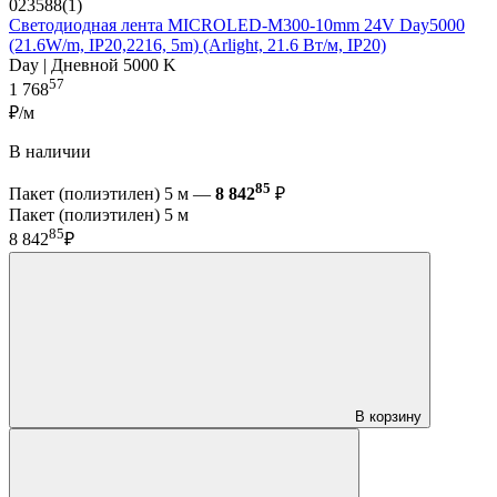
023588(1)
Светодиодная лента MICROLED-M300-10mm 24V Day5000
(21.6W/m, IP20,2216, 5m) (Arlight, 21.6 Вт/м, IP20)
Day | Дневной 5000 K
57
1 768
₽/м
В наличии
85
Пакет (полиэтилен) 5 м —
8 842
₽
Пакет (полиэтилен) 5 м
85
8 842
₽
В корзину