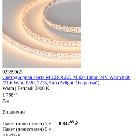
023590(2)
Светодиодная лента MICROLED-M300-10mm 24V Warm3000
(21.6 W/m, IP20, 2216, 5m) (Arlight, Открытый)
Warm | Тёплый 3000 K
57
1 768
₽/м
В наличии
85
Пакет (полиэтилен) 5 м —
8 842
₽
Пакет (полиэтилен) 5 м
85