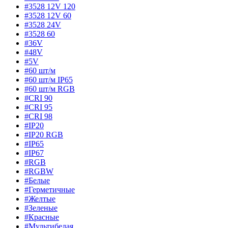
#3528 12V 120
#3528 12V 60
#3528 24V
#3528 60
#36V
#48V
#5V
#60 шт/м
#60 шт/м IP65
#60 шт/м RGB
#CRI 90
#CRI 95
#CRI 98
#IP20
#IP20 RGB
#IP65
#IP67
#RGB
#RGBW
#Белые
#Герметичные
#Желтые
#Зеленые
#Красные
#Мультибелая