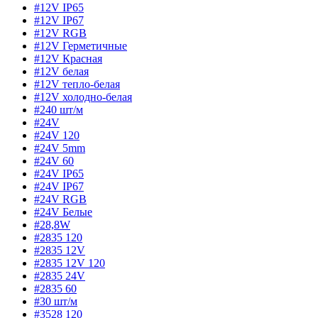
#12V IP65
#12V IP67
#12V RGB
#12V Герметичные
#12V Красная
#12V белая
#12V тепло-белая
#12V холодно-белая
#240 шт/м
#24V
#24V 120
#24V 5mm
#24V 60
#24V IP65
#24V IP67
#24V RGB
#24V Белые
#28,8W
#2835 120
#2835 12V
#2835 12V 120
#2835 24V
#2835 60
#30 шт/м
#3528 120