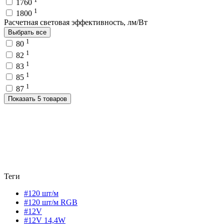
1760
1
1800
Расчетная световая эффективность, лм/Вт
Выбрать все
1
80
1
82
1
83
1
85
1
87
Показать 5 товаров
Теги
#120 шт/м
#120 шт/м RGB
#12V
#12V 14,4W