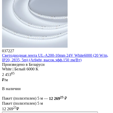
037227
Светодиодная лента UL-A200-10mm 24V White6000 (20 W/m,
IP20, 2835, 5m) (Arlight, высок.эфф.150 лм/Вт)
Произведено в Беларуси
White | Белый 6000 K
85
2 453
₽/м
В наличии
25
Пакет (полиэтилен) 5 м —
12 269
₽
Пакет (полиэтилен) 5 м
25
12 269
₽