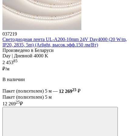
037219
Светодиодная лента UL-A200-10mm 24V Day4000 (20 W/m,
IP20, 2835, 5m) (Arlight, высок.эфф.150 лм/Вт)
Произведено в Беларуси
Day | Дневной 4000 K
85
2 453
₽/м
В наличии
25
Пакет (полиэтилен) 5 м —
12 269
₽
Пакет (полиэтилен) 5 м
25
12 269
₽