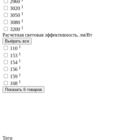
2960
1
3020
1
3050
1
3080
1
3200
Расчетная световая эффективность, лм/Вт
Выбрать все
1
110
1
153
1
154
1
156
1
159
1
168
Показать 6 товаров
Теги