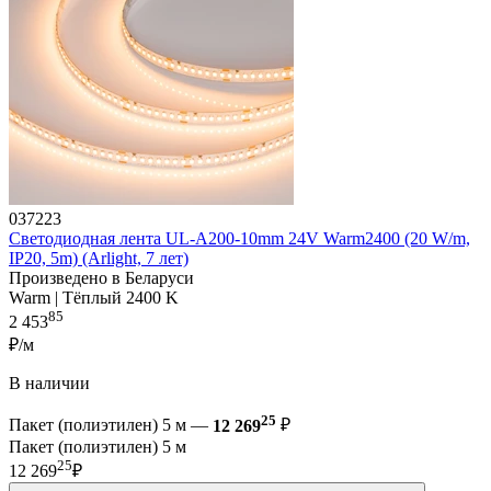
037223
Светодиодная лента UL-A200-10mm 24V Warm2400 (20 W/m,
IP20, 5m) (Arlight, 7 лет)
Произведено в Беларуси
Warm | Тёплый 2400 K
85
2 453
₽/м
В наличии
25
Пакет (полиэтилен) 5 м —
12 269
₽
Пакет (полиэтилен) 5 м
25
12 269
₽