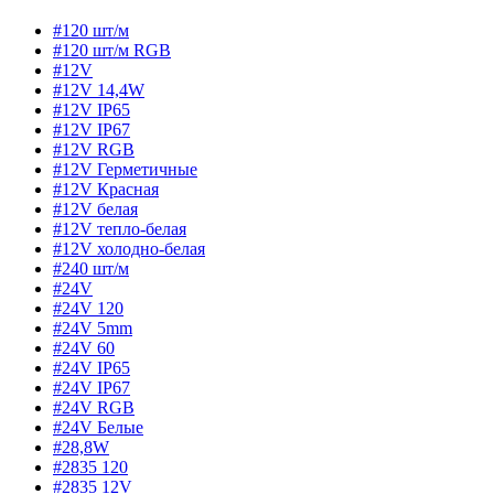
#120 шт/м
#120 шт/м RGB
#12V
#12V 14,4W
#12V IP65
#12V IP67
#12V RGB
#12V Герметичные
#12V Красная
#12V белая
#12V тепло-белая
#12V холодно-белая
#240 шт/м
#24V
#24V 120
#24V 5mm
#24V 60
#24V IP65
#24V IP67
#24V RGB
#24V Белые
#28,8W
#2835 120
#2835 12V