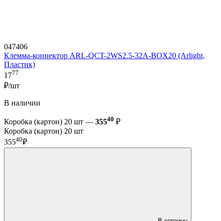
047406
Клемма-коннектор ARL-QCT-2WS2.5-32A-BOX20 (Arlight,
Пластик)
77
17
₽/шт
В наличии
40
Коробка (картон) 20 шт —
355
₽
Коробка (картон) 20 шт
40
355
₽
В корзину