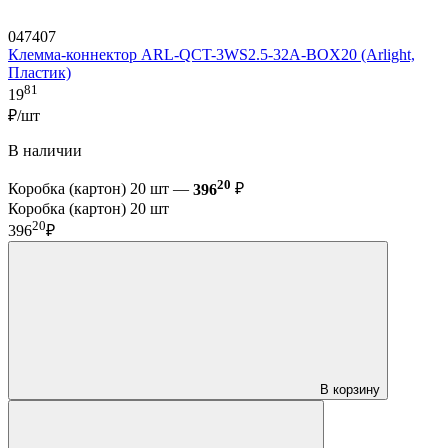
047407
Клемма-коннектор ARL-QCT-3WS2.5-32A-BOX20 (Arlight,
Пластик)
81
19
₽/шт
В наличии
20
Коробка (картон) 20 шт —
396
₽
Коробка (картон) 20 шт
20
396
₽
В корзину