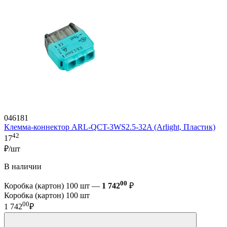
046181
Клемма-коннектор ARL-QCT-3WS2.5-32A (Arlight, Пластик)
42
17
₽/шт
В наличии
00
Коробка (картон) 100 шт —
1 742
₽
Коробка (картон) 100 шт
00
1 742
₽