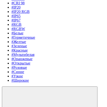
#CRI 98
#IP20
#IP20 RGB
#IP65
#IP67
#RGB
#RGBW
#Белые
#Герметичные
#Желтые
#Зеленые
#Красные
#Мультибелая
#Оранжевые
#Открытые
#Розовые
#Синие
#Узкие
#Широкие