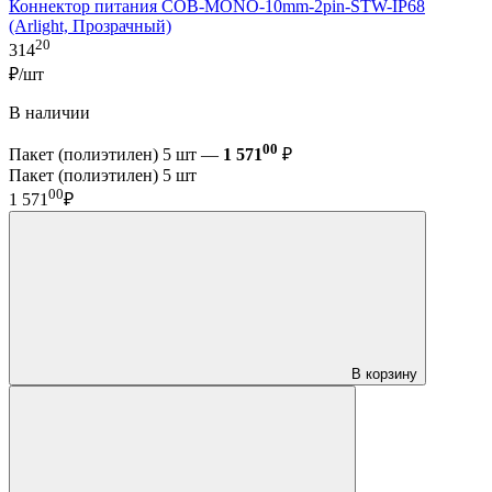
Коннектор питания COB-MONO-10mm-2pin-STW-IP68
(Arlight, Прозрачный)
20
314
₽/шт
В наличии
00
Пакет (полиэтилен) 5 шт —
1 571
₽
Пакет (полиэтилен) 5 шт
00
1 571
₽
В корзину