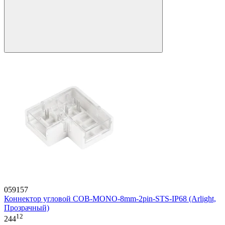
059157
Коннектор угловой COB-MONO-8mm-2pin-STS-IP68 (Arlight,
Прозрачный)
12
244