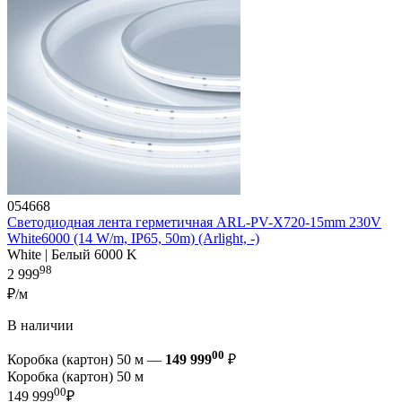
054668
Светодиодная лента герметичная ARL-PV-X720-15mm 230V
White6000 (14 W/m, IP65, 50m) (Arlight, -)
White | Белый 6000 K
98
2 999
₽/м
В наличии
00
Коробка (картон) 50 м —
149 999
₽
Коробка (картон) 50 м
00
149 999
₽