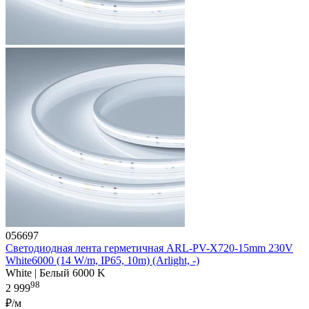
056697
Светодиодная лента герметичная ARL-PV-X720-15mm 230V
White6000 (14 W/m, IP65, 10m) (Arlight, -)
White | Белый 6000 K
98
2 999
₽/м