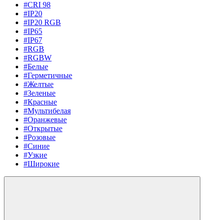
#CRI 98
#IP20
#IP20 RGB
#IP65
#IP67
#RGB
#RGBW
#Белые
#Герметичные
#Желтые
#Зеленые
#Красные
#Мультибелая
#Оранжевые
#Открытые
#Розовые
#Синие
#Узкие
#Широкие