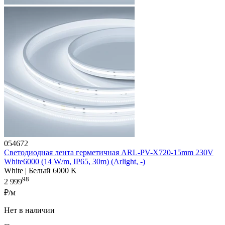
054672
Светодиодная лента герметичная ARL-PV-X720-15mm 230V
White6000 (14 W/m, IP65, 30m) (Arlight, -)
White | Белый 6000 K
98
2 999
₽/м
Нет в наличии