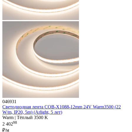
046931
Светодиодная лента COB-X1088-12mm 24V Warm3500 (22
W/m, IP20, 5m) (Arlight, 5 лет)
Warm | Тёплый 3500 K
98
2 402
₽/м