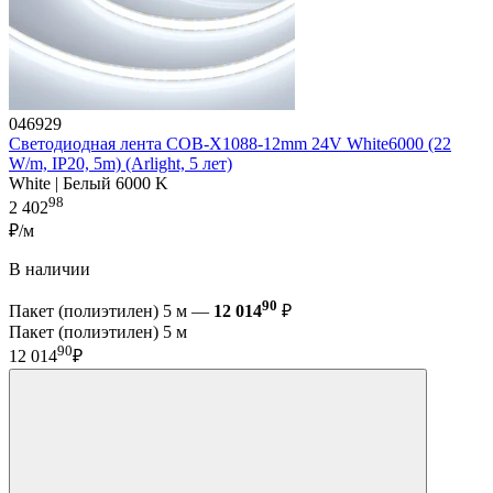
046929
Светодиодная лента COB-X1088-12mm 24V White6000 (22
W/m, IP20, 5m) (Arlight, 5 лет)
White | Белый 6000 K
98
2 402
₽/м
В наличии
90
Пакет (полиэтилен) 5 м —
12 014
₽
Пакет (полиэтилен) 5 м
90
12 014
₽