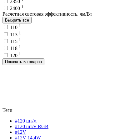
2350
1
2400
Расчетная световая эффективность, лм/Вт
Выбрать все
1
110
1
113
1
115
1
118
1
120
Показать 5 товаров
Теги
#120 шт/м
#120 шт/м RGB
#12V
#12V 14,4W