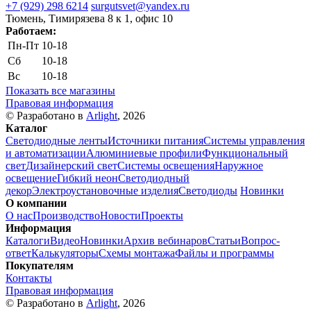
+7 (929) 298 6214
surgutsvet@yandex.ru
Тюмень, Тимирязева 8 к 1, офис 10
Работаем:
Пн-Пт
10-18
Сб
10-18
Вс
10-18
Показать все магазины
Правовая информация
© Разработано в
Arlight
, 2026
Каталог
Светодиодные ленты
Источники питания
Системы управления
и автоматизации
Алюминиевые профили
Функциональный
свет
Дизайнерский свет
Системы освещения
Наружное
освещение
Гибкий неон
Светодиодный
декор
Электроустановочные изделия
Светодиоды
Новинки
О компании
О нас
Производство
Новости
Проекты
Информация
Каталоги
Видео
Новинки
Архив вебинаров
Статьи
Вопрос-
ответ
Калькуляторы
Схемы монтажа
Файлы и программы
Покупателям
Контакты
Правовая информация
© Разработано в
Arlight
, 2026