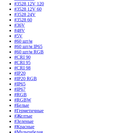
#3528 12V 120
#3528 12V 60
#3528 24V
#3528 60
#36V
#48V
#5V
#60 шт/м
#60 шт/м IP65
#60 шт/м RGB
#CRI 90
#CRI 95
#CRI 98
#IP20
#IP20 RGB
#IP65
#IP67
#RGB
#RGBW
#Белые
#Герметичные
#Желтые
#Зеленые
#Красные
#Мультибелая