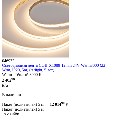
046932
Светодиодная лента COB-X1088-12mm 24V Warm3000 (22
W/m, IP20, 5m) (Arlight, 5 лет)
Warm | Тёплый 3000 K
98
2 402
₽/м
В наличии
90
Пакет (полиэтилен) 5 м —
12 014
₽
Пакет (полиэтилен) 5 м
90