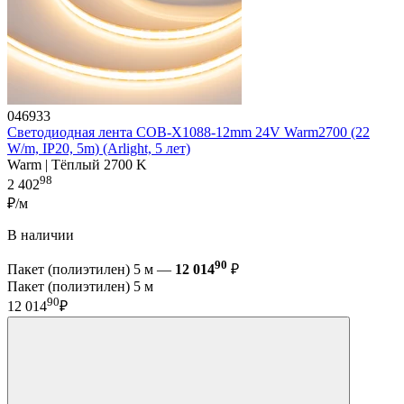
046933
Светодиодная лента COB-X1088-12mm 24V Warm2700 (22
W/m, IP20, 5m) (Arlight, 5 лет)
Warm | Тёплый 2700 K
98
2 402
₽/м
В наличии
90
Пакет (полиэтилен) 5 м —
12 014
₽
Пакет (полиэтилен) 5 м
90
12 014
₽