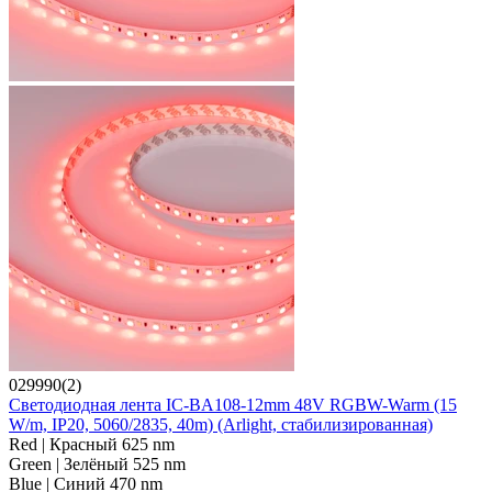
029990(2)
Светодиодная лента IC-BA108-12mm 48V RGBW-Warm (15
W/m, IP20, 5060/2835, 40m) (Arlight, стабилизированная)
Red | Красный 625 nm
Green | Зелёный 525 nm
Blue | Синий 470 nm