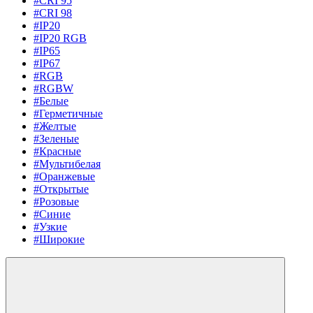
#CRI 95
#CRI 98
#IP20
#IP20 RGB
#IP65
#IP67
#RGB
#RGBW
#Белые
#Герметичные
#Желтые
#Зеленые
#Красные
#Мультибелая
#Оранжевые
#Открытые
#Розовые
#Синие
#Узкие
#Широкие