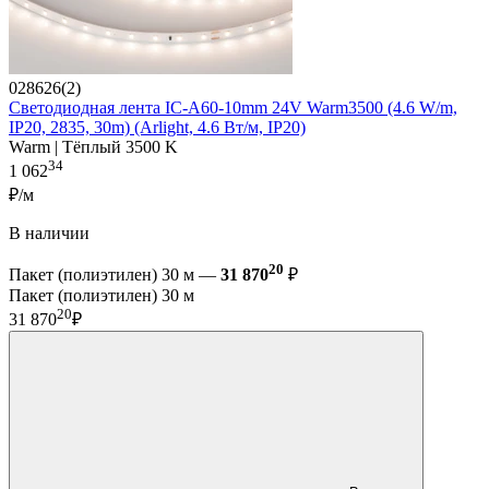
028626(2)
Светодиодная лента IC-A60-10mm 24V Warm3500 (4.6 W/m,
IP20, 2835, 30m) (Arlight, 4.6 Вт/м, IP20)
Warm | Тёплый 3500 K
34
1 062
₽/м
В наличии
20
Пакет (полиэтилен) 30 м —
31 870
₽
Пакет (полиэтилен) 30 м
20
31 870
₽