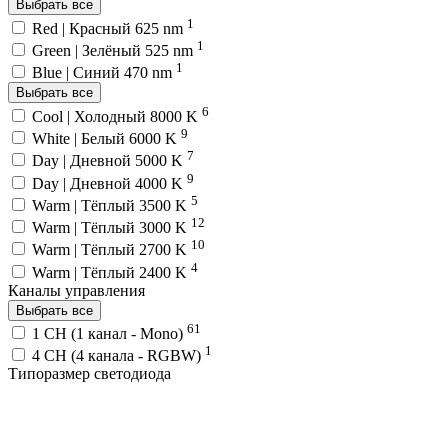
Выбрать все
1
Red | Красный 625 nm
1
Green | Зелёный 525 nm
1
Blue | Синий 470 nm
Выбрать все
6
Cool | Холодный 8000 K
9
White | Белый 6000 K
7
Day | Дневной 5000 K
9
Day | Дневной 4000 K
5
Warm | Тёплый 3500 K
12
Warm | Тёплый 3000 K
10
Warm | Тёплый 2700 K
4
Warm | Тёплый 2400 K
Каналы управления
Выбрать все
61
1 CH (1 канал - Mono)
1
4 CH (4 канала - RGBW)
Типоразмер светодиода