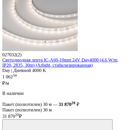
027032(2)
Светодиодная лента IC-A60-10mm 24V Day4000 (4.6 W/m,
IP20, 2835, 30m) (Arlight, стабилизированная)
Day | Дневной 4000 K
34
1 062
₽/м
В наличии
20
Пакет (полиэтилен) 30 м —
31 870
₽
Пакет (полиэтилен) 30 м
20
31 870
₽