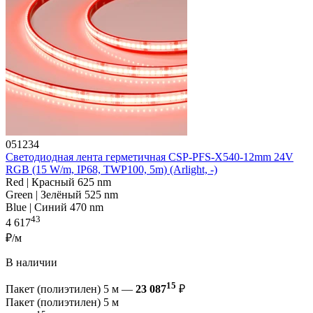
051234
Светодиодная лента герметичная CSP-PFS-X540-12mm 24V
RGB (15 W/m, IP68, TWP100, 5m) (Arlight, -)
Red | Красный 625 nm
Green | Зелёный 525 nm
Blue | Синий 470 nm
43
4 617
₽/м
В наличии
15
Пакет (полиэтилен) 5 м —
23 087
₽
Пакет (полиэтилен) 5 м