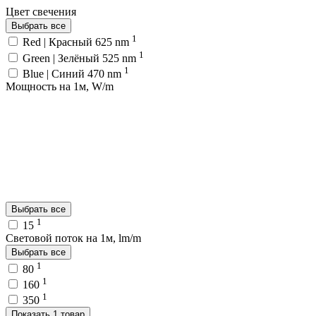
Цвет свечения
Выбрать все
1
Red | Красный 625 nm
1
Green | Зелёный 525 nm
1
Blue | Синий 470 nm
Мощность на 1м, W/m
Выбрать все
1
15
Световой поток на 1м, lm/m
Выбрать все
1
80
1
160
1
350
Показать 1 товар