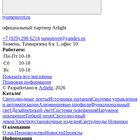
tyumensvet.ru
официальный партнер Arlight
+7 (929) 298 6214
surgutsvet@yandex.ru
Тюмень, Тимирязева 8 к 1, офис 10
Работаем:
Пн-Пт
10-18
Сб
10-18
Вс
10-18
Показать все магазины
Правовая информация
© Разработано в
Arlight
, 2026
Каталог
Светодиодные ленты
Источники питания
Системы управления
и автоматизации
Алюминиевые профили
Функциональный
свет
Дизайнерский свет
Системы освещения
Наружное
освещение
Гибкий неон
Светодиодный
декор
Электроустановочные изделия
Светодиоды
Новинки
О компании
О нас
Производство
Новости
Проекты
Информация