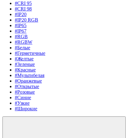
#CRI 95
#CRI 98
#IP20
#IP20 RGB
#IP65
#IP67
#RGB
#RGBW
#Белые
#Герметичные
#Желтые
#Зеленые
#Красные
#Мультибелая
#Оранжевые
#Открытые
#Розовые
#Синие
#Узкие
#Широкие