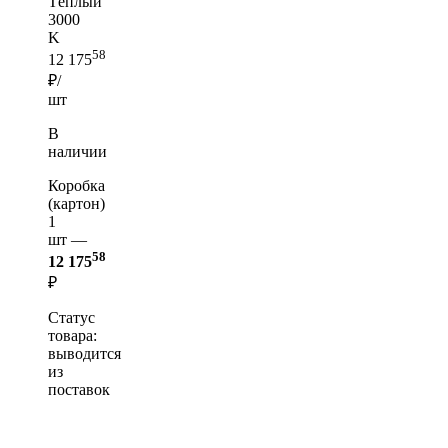
Тёплый
3000
K
58
12 175
₽/
шт
В
наличии
Коробка
(картон)
1
шт —
58
12 175
₽
Статус
товара:
выводится
из
поставок