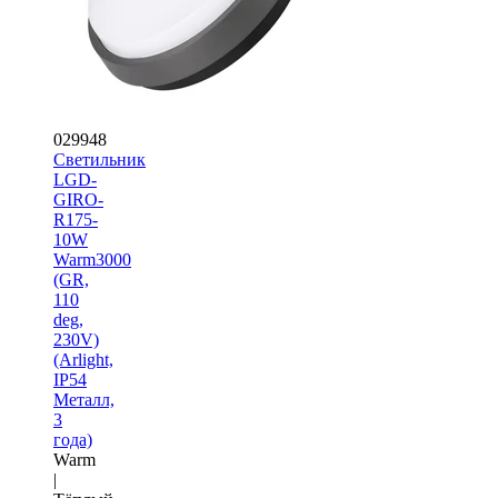
029948
Светильник
LGD-
GIRO-
R175-
10W
Warm3000
(GR,
110
deg,
230V)
(Arlight,
IP54
Металл,
3
года)
Warm
|