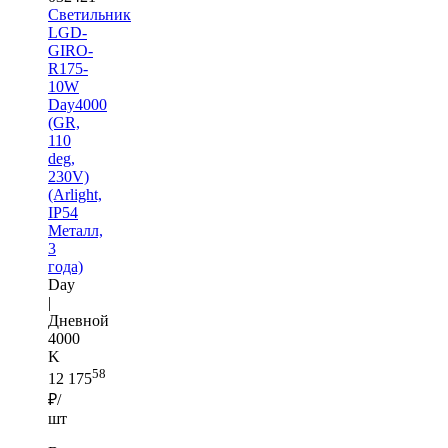
Светильник
LGD-
GIRO-
R175-
10W
Day4000
(GR,
110
deg,
230V)
(Arlight,
IP54
Металл,
3
года)
Day
|
Дневной
4000
K
58
12 175
₽/
шт