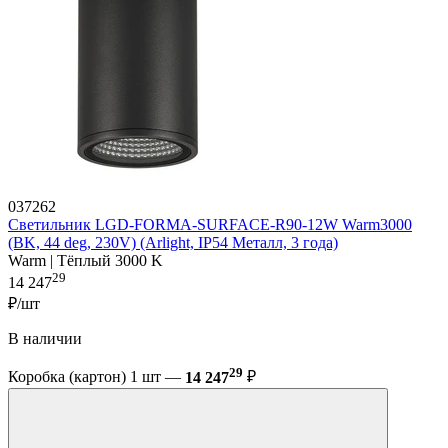
037262
Светильник LGD-FORMA-SURFACE-R90-12W Warm3000
(BK, 44 deg, 230V) (Arlight, IP54 Металл, 3 года)
Warm | Тёплый 3000 K
29
14 247
₽/шт
В наличии
29
Коробка (картон) 1 шт —
14 247
₽