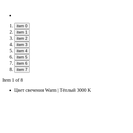
item 0
item 1
item 2
item 3
item 4
item 5
item 6
item 7
Item 1 of 8
Цвет свечения
Warm | Тёплый 3000 K