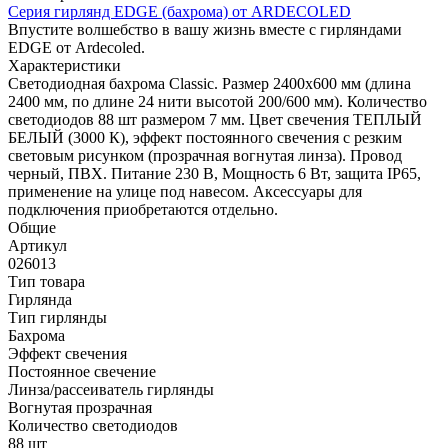
Серия гирлянд EDGE (бахрома) от ARDECOLED
Впустите волшебство в вашу жизнь вместе с гирляндами
EDGE от Ardecoled.
Характеристики
Светодиодная бахрома Classic. Размер 2400x600 мм (длина
2400 мм, по длине 24 нити высотой 200/600 мм). Количество
светодиодов 88 шт размером 7 мм. Цвет свечения ТЕПЛЫЙ
БЕЛЫЙ (3000 К), эффект постоянного свечения с резким
световым рисунком (прозрачная вогнутая линза). Провод
черный, ПВХ. Питание 230 В, Мощность 6 Вт, защита IP65,
применение на улице под навесом. Аксессуары для
подключения приобретаются отдельно.
Общие
Артикул
026013
Тип товара
Гирлянда
Тип гирлянды
Бахрома
Эффект свечения
Постоянное свечение
Линза/рассеиватель гирлянды
Вогнутая прозрачная
Количество светодиодов
88 шт