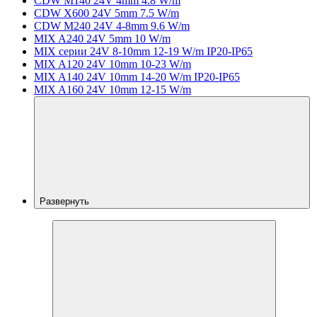
CDW M140 24V 4mm 4.8 W/m
CDW X600 24V 5mm 7.5 W/m
CDW M240 24V 4-8mm 9.6 W/m
MIX A240 24V 5mm 10 W/m
MIX серии 24V 8-10mm 12-19 W/m IP20-IP65
MIX A120 24V 10mm 10-23 W/m
MIX A140 24V 10mm 14-20 W/m IP20-IP65
MIX A160 24V 10mm 12-15 W/m
Развернуть