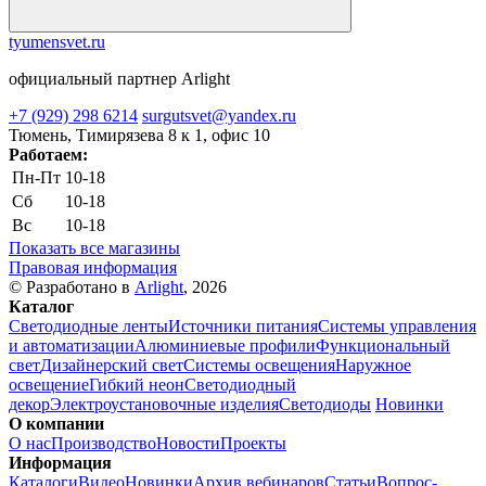
tyumensvet.ru
официальный партнер Arlight
+7 (929) 298 6214
surgutsvet@yandex.ru
Тюмень, Тимирязева 8 к 1, офис 10
Работаем:
Пн-Пт
10-18
Сб
10-18
Вс
10-18
Показать все магазины
Правовая информация
© Разработано в
Arlight
, 2026
Каталог
Светодиодные ленты
Источники питания
Системы управления
и автоматизации
Алюминиевые профили
Функциональный
свет
Дизайнерский свет
Системы освещения
Наружное
освещение
Гибкий неон
Светодиодный
декор
Электроустановочные изделия
Светодиоды
Новинки
О компании
О нас
Производство
Новости
Проекты
Информация
Каталоги
Видео
Новинки
Архив вебинаров
Статьи
Вопрос-