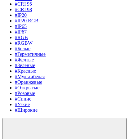
#CRI 95
#CRI 98
#IP20
#IP20 RGB
#IP65
#IP67
#RGB
#RGBW
#Белые
#Герметичные
#Желтые
#Зеленые
#Красные
#Мультибелая
#Оранжевые
#Открытые
#Розовые
#Синие
#Узкие
#Широкие