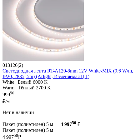
013126(2)
Светодиодная лента RT-A120-8mm 12V White-MIX (9.6 W/m,
IP20, 2835, 5m) (Arlight, Изменяемая ЦТ)
White | Белый 6000 K
Warm | Тёплый 2700 K
50
999
₽/м
Нет в наличии
50
Пакет (полиэтилен) 5 м —
4 997
₽
Пакет (полиэтилен) 5 м
50
4 997
₽