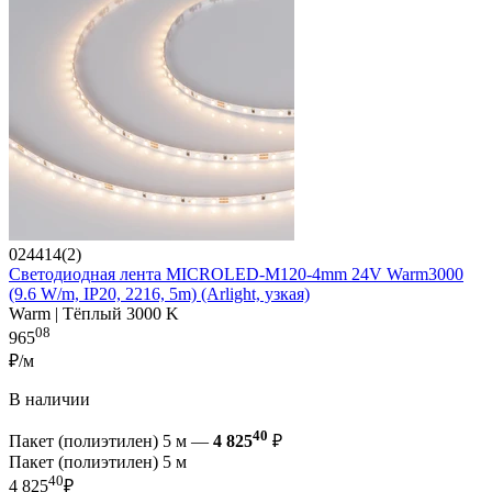
024414(2)
Светодиодная лента MICROLED-M120-4mm 24V Warm3000
(9.6 W/m, IP20, 2216, 5m) (Arlight, узкая)
Warm | Тёплый 3000 K
08
965
₽/м
В наличии
40
Пакет (полиэтилен) 5 м —
4 825
₽
Пакет (полиэтилен) 5 м
40
4 825
₽