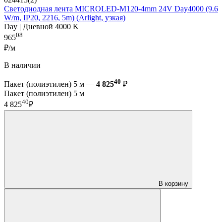
Светодиодная лента MICROLED-M120-4mm 24V Day4000 (9.6
W/m, IP20, 2216, 5m) (Arlight, узкая)
Day | Дневной 4000 K
08
965
₽/м
В наличии
40
Пакет (полиэтилен) 5 м —
4 825
₽
Пакет (полиэтилен) 5 м
40
4 825
₽
В корзину