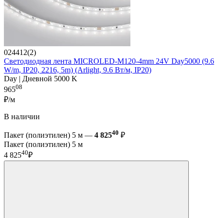
024412(2)
Светодиодная лента MICROLED-M120-4mm 24V Day5000 (9.6
W/m, IP20, 2216, 5m) (Arlight, 9.6 Вт/м, IP20)
Day | Дневной 5000 K
08
965
₽/м
В наличии
40
Пакет (полиэтилен) 5 м —
4 825
₽
Пакет (полиэтилен) 5 м
40
4 825
₽