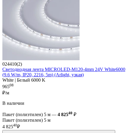
024410(2)
Светодиодная лента MICROLED-M120-4mm 24V White6000
(9.6 W/m, IP20, 2216, 5m) (Arlight, узкая)
White | Белый 6000 K
08
965
₽/м
В наличии
40
Пакет (полиэтилен) 5 м —
4 825
₽
Пакет (полиэтилен) 5 м
40
4 825
₽