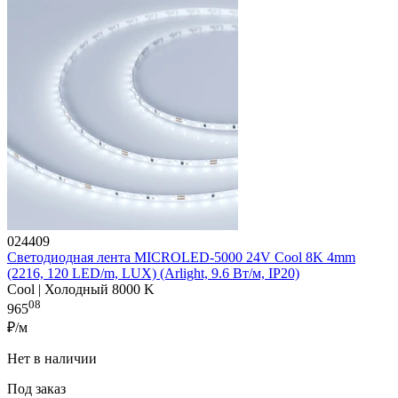
024409
Светодиодная лента MICROLED-5000 24V Cool 8K 4mm
(2216, 120 LED/m, LUX) (Arlight, 9.6 Вт/м, IP20)
Cool | Холодный 8000 K
08
965
₽/м
Нет в наличии
Под заказ