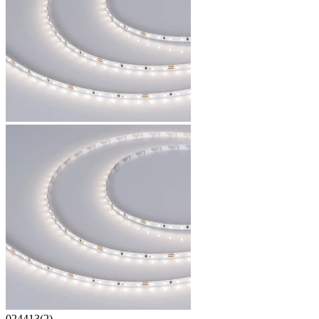
024413(2)