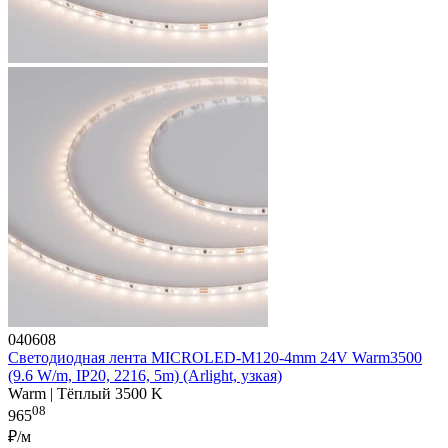
040608
Светодиодная лента MICROLED-M120-4mm 24V Warm3500
(9.6 W/m, IP20, 2216, 5m) (Arlight, узкая)
Warm | Тёплый 3500 K
08
965
₽/м