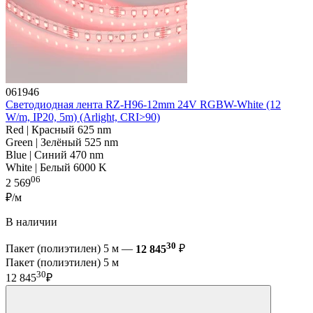
061946
Светодиодная лента RZ-H96-12mm 24V RGBW-White (12
W/m, IP20, 5m) (Arlight, CRI>90)
Red | Красный 625 nm
Green | Зелёный 525 nm
Blue | Синий 470 nm
White | Белый 6000 K
06
2 569
₽/м
В наличии
30
Пакет (полиэтилен) 5 м —
12 845
₽
Пакет (полиэтилен) 5 м
30
12 845
₽