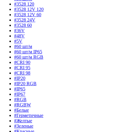
#3528 120
#3528 12V 120
#3528 12V 60
#3528 24V
#3528 60
#36V
#48V
#5V
#60 шт/м
#60 шт/м IP65
#60 шт/м RGB
#CRI 90
#CRI 95
#CRI 98
#IP20
#IP20 RGB
#IP65
#IP67
#RGB
#RGBW
#Белые
#Герметичные
#Желтые
#Зеленые
#Красные