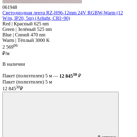
061948
Светодиодная лента RZ-H96-12mm 24V RGBW-Warm (12
W/m, IP20, 5m) (Arlight, CRI>90)
Red | Красный 625 nm
Green | Зелёный 525 nm
Blue | Синий 470 nm
Warm | Тёплый 3000 K
06
2 569
₽/м
В наличии
30
Пакет (полиэтилен) 5 м —
12 845
₽
Пакет (полиэтилен) 5 м
30
12 845
₽