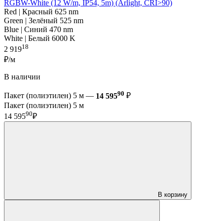
RGBW-White (12 W/m, IP54, 5m) (Arlight, CRI>90)
Red | Красный 625 nm
Green | Зелёный 525 nm
Blue | Синий 470 nm
White | Белый 6000 K
18
2 919
₽/м
В наличии
90
Пакет (полиэтилен) 5 м —
14 595
₽
Пакет (полиэтилен) 5 м
90
14 595
₽
В корзину