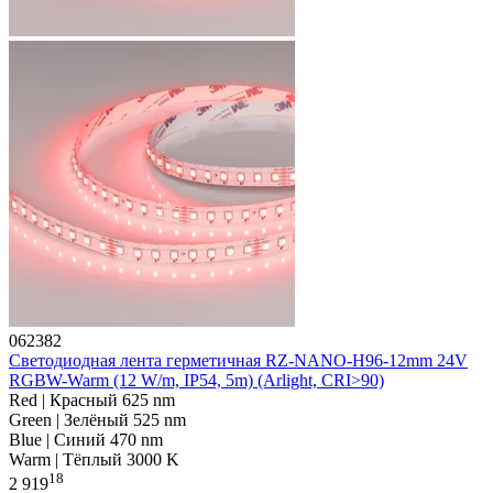
062382
Светодиодная лента герметичная RZ-NANO-H96-12mm 24V
RGBW-Warm (12 W/m, IP54, 5m) (Arlight, CRI>90)
Red | Красный 625 nm
Green | Зелёный 525 nm
Blue | Синий 470 nm
Warm | Тёплый 3000 K
18
2 919