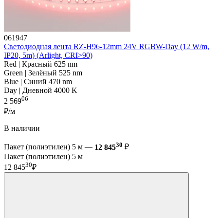
061947
Светодиодная лента RZ-H96-12mm 24V RGBW-Day (12 W/m,
IP20, 5m) (Arlight, CRI>90)
Red | Красный 625 nm
Green | Зелёный 525 nm
Blue | Синий 470 nm
Day | Дневной 4000 K
06
2 569
₽/м
В наличии
30
Пакет (полиэтилен) 5 м —
12 845
₽
Пакет (полиэтилен) 5 м
30
12 845
₽