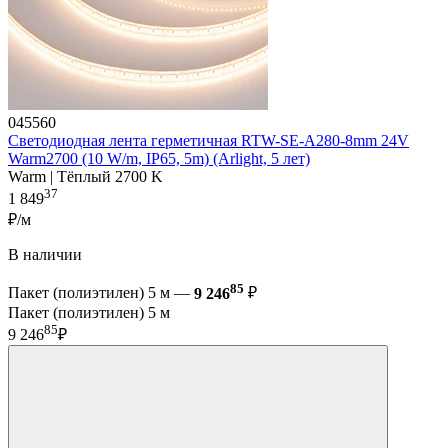
045560
Светодиодная лента герметичная RTW-SE-A280-8mm 24V
Warm2700 (10 W/m, IP65, 5m) (Arlight, 5 лет)
Warm | Тёплый 2700 K
37
1 849
₽/м
В наличии
85
Пакет (полиэтилен) 5 м —
9 246
₽
Пакет (полиэтилен) 5 м
85
9 246
₽