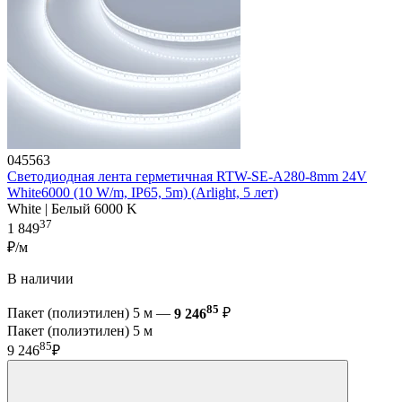
045563
Светодиодная лента герметичная RTW-SE-A280-8mm 24V
White6000 (10 W/m, IP65, 5m) (Arlight, 5 лет)
White | Белый 6000 K
37
1 849
₽/м
В наличии
85
Пакет (полиэтилен) 5 м —
9 246
₽
Пакет (полиэтилен) 5 м
85
9 246
₽