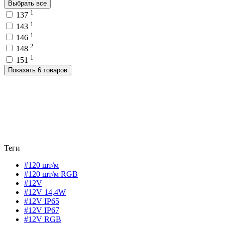
Выбрать все
1
137
1
143
1
146
2
148
1
151
Показать 6 товаров
Теги
#120 шт/м
#120 шт/м RGB
#12V
#12V 14,4W
#12V IP65
#12V IP67
#12V RGB