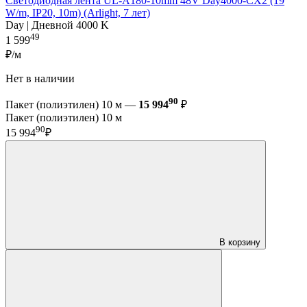
Светодиодная лента UL-A180-10mm 48V Day4000-CX2 (19
W/m, IP20, 10m) (Arlight, 7 лет)
Day | Дневной 4000 K
49
1 599
₽/м
Нет в наличии
90
Пакет (полиэтилен) 10 м —
15 994
₽
Пакет (полиэтилен) 10 м
90
15 994
₽
В корзину