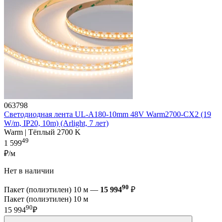
063798
Светодиодная лента UL-A180-10mm 48V Warm2700-CX2 (19
W/m, IP20, 10m) (Arlight, 7 лет)
Warm | Тёплый 2700 K
49
1 599
₽/м
Нет в наличии
90
Пакет (полиэтилен) 10 м —
15 994
₽
Пакет (полиэтилен) 10 м
90
15 994
₽