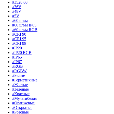
#3528 60
#36V
#48V
#5V
#60 шт/м
#60 шт/м IP65
#60 шт/м RGB
#CRI 90
#CRI 95
#CRI 98
#IP20
#IP20 RGB
#IP65
#IP67
#RGB
#RGBW
#Белые
#Герметичные
#Желтые
#Зеленые
#Красные
#Мультибелая
#Оранжевые
#Открытые
#Розовые