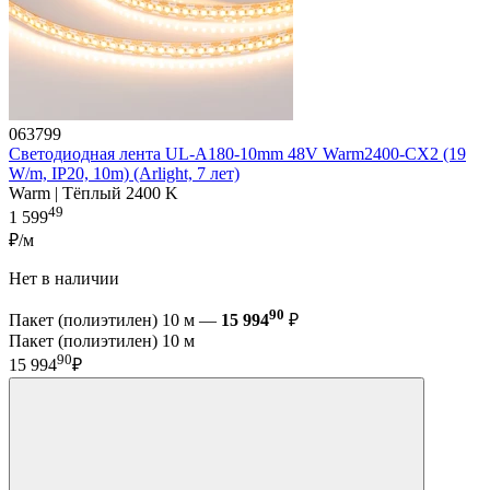
063799
Светодиодная лента UL-A180-10mm 48V Warm2400-CX2 (19
W/m, IP20, 10m) (Arlight, 7 лет)
Warm | Тёплый 2400 K
49
1 599
₽/м
Нет в наличии
90
Пакет (полиэтилен) 10 м —
15 994
₽
Пакет (полиэтилен) 10 м
90
15 994
₽