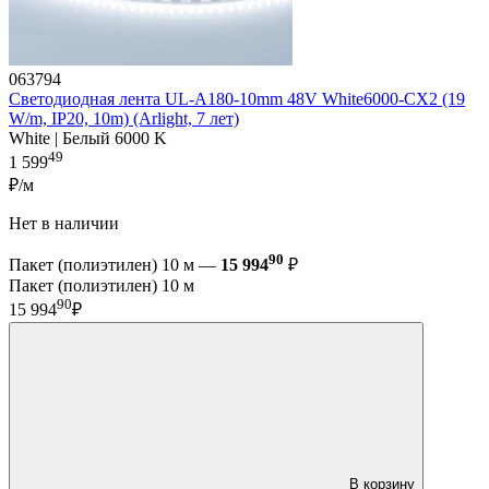
063794
Светодиодная лента UL-A180-10mm 48V White6000-CX2 (19
W/m, IP20, 10m) (Arlight, 7 лет)
White | Белый 6000 K
49
1 599
₽/м
Нет в наличии
90
Пакет (полиэтилен) 10 м —
15 994
₽
Пакет (полиэтилен) 10 м
90
15 994
₽
В корзину