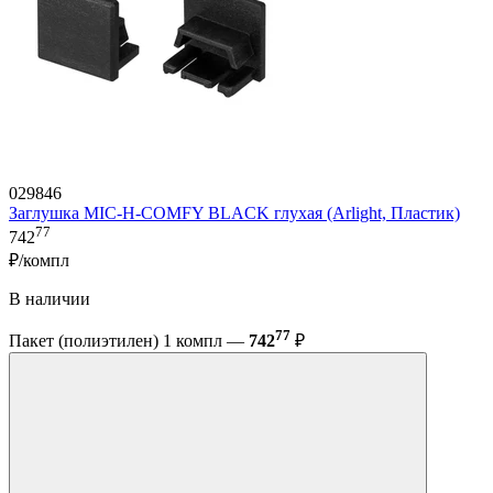
029846
Заглушка MIC-H-COMFY BLACK глухая (Arlight, Пластик)
77
742
₽/компл
В наличии
77
Пакет (полиэтилен) 1 компл —
742
₽