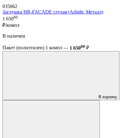
035062
Заглушка HR-FACADE глухая (Arlight, Металл)
60
1 650
₽/компл
В наличии
60
Пакет (полиэтилен) 1 компл —
1 650
₽
В корзину