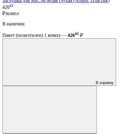
Заглушка для MIC-M белая глухая (Arlight, Пластик)
41
426
₽/компл
В наличии
41
Пакет (полиэтилен) 1 компл —
426
₽
В корзину