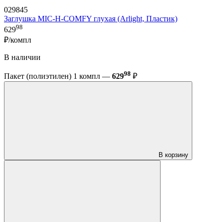
029845
Заглушка MIC-H-COMFY глухая (Arlight, Пластик)
98
629
₽/компл
В наличии
98
Пакет (полиэтилен) 1 компл —
629
₽
В корзину