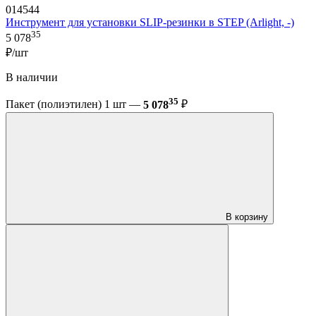
014544
Инструмент для установки SLIP-резинки в STEP (Arlight, -)
35
5 078
₽/шт
В наличии
35
Пакет (полиэтилен) 1 шт —
5 078
₽
В корзину