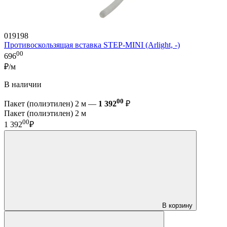
019198
Противоскользящая вставка STEP-MINI (Arlight, -)
00
696
₽/м
В наличии
00
Пакет (полиэтилен) 2 м —
1 392
₽
Пакет (полиэтилен) 2 м
00
1 392
₽
В корзину