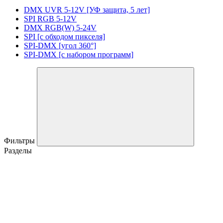
DMX UVR 5-12V [УФ защита, 5 лет]
SPI RGB 5-12V
DMX RGB(W) 5-24V
SPI [с обходом пикселя]
SPI-DMX [угол 360°]
SPI-DMX [с набором программ]
Фильтры
Разделы