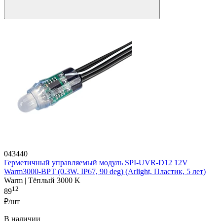
043440
Герметичный управляемый модуль SPI-UVR-D12 12V
Warm3000-BPT (0.3W, IP67, 90 deg) (Arlight, Пластик, 5 лет)
Warm | Тёплый 3000 K
12
89
₽/шт
В наличии