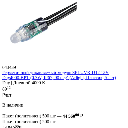
043439
Герметичный управляемый модуль SPI-UVR-D12 12V
Day4000-BPT (0.3W, IP67, 90 deg) (Arlight, Пластик, 5 лет)
Day | Дневной 4000 K
12
89
₽/шт
В наличии
00
Пакет (полиэтилен) 500 шт —
44 560
₽
Пакет (полиэтилен) 500 шт
00
44 560
₽