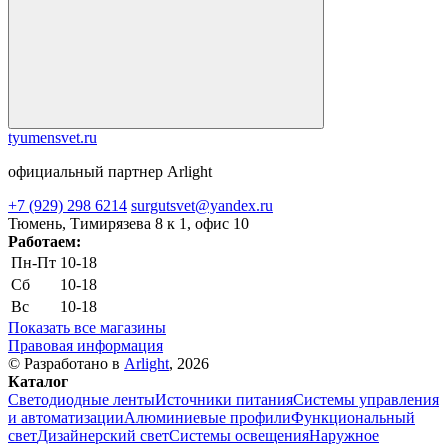
tyumensvet.ru
официальный партнер Arlight
+7 (929) 298 6214
surgutsvet@yandex.ru
Тюмень, Тимирязева 8 к 1, офис 10
Работаем:
Пн-Пт
10-18
Сб
10-18
Вс
10-18
Показать все магазины
Правовая информация
© Разработано в
Arlight
, 2026
Каталог
Светодиодные ленты
Источники питания
Системы управления
и автоматизации
Алюминиевые профили
Функциональный
свет
Дизайнерский свет
Системы освещения
Наружное