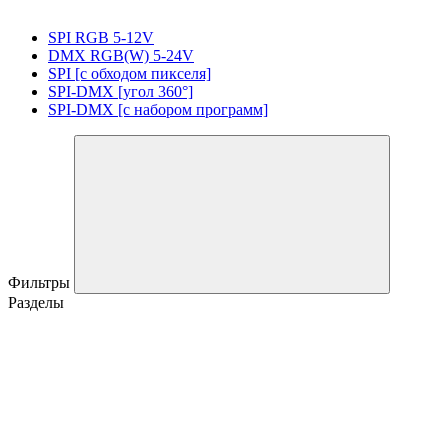
SPI RGB 5-12V
DMX RGB(W) 5-24V
SPI [с обходом пикселя]
SPI-DMX [угол 360°]
SPI-DMX [с набором программ]
Фильтры
Разделы