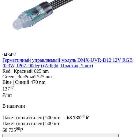
043451
Герметичный управляемый модуль DMX-UVR-D12 12V RGB
(0.3W, IP67, 90deg) (Arlight, Пластик, 5 лет)
Red | Красный 625 nm
Green | Зелёный 525 nm
Blue | Синий 470 nm
47
137
₽/шт
В наличии
00
Пакет (полиэтилен) 500 шт —
68 735
₽
Пакет (полиэтилен) 500 шт
00
68 735
₽