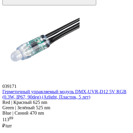
039171
Герметичный управляемый модуль DMX-UVR-D12 5V RGB
(0.3W, IP67, 90deg) (Arlight, Пластик, 5 лет)
Red | Красный 625 nm
Green | Зелёный 525 nm
Blue | Синий 470 nm
89
113
₽/шт