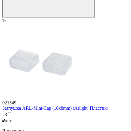
%
021549
Заглушка ARL-Mini-Cap (16x8mm) (Arlight, Пластик)
77
23
₽/шт
В наличии