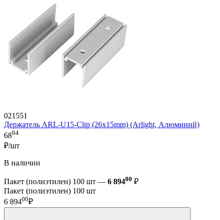
021551
Держатель ARL-U15-Clip (26x15mm) (Arlight, Алюминий)
94
68
₽/шт
В наличии
00
Пакет (полиэтилен) 100 шт —
6 894
₽
Пакет (полиэтилен) 100 шт
00
6 894
₽