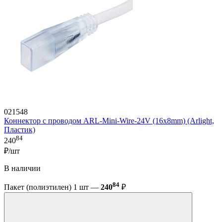
021548
Коннектор с проводом ARL-Mini-Wire-24V (16x8mm) (Arlight,
Пластик)
84
240
₽/шт
В наличии
84
Пакет (полиэтилен) 1 шт —
240
₽