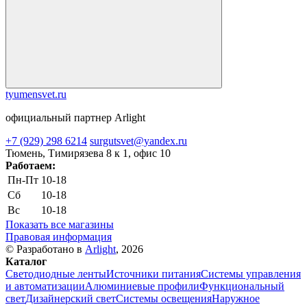
tyumensvet.ru
официальный партнер Arlight
+7 (929) 298 6214
surgutsvet@yandex.ru
Тюмень, Тимирязева 8 к 1, офис 10
Работаем:
Пн-Пт
10-18
Сб
10-18
Вс
10-18
Показать все магазины
Правовая информация
© Разработано в
Arlight
, 2026
Каталог
Светодиодные ленты
Источники питания
Системы управления
и автоматизации
Алюминиевые профили
Функциональный
свет
Дизайнерский свет
Системы освещения
Наружное