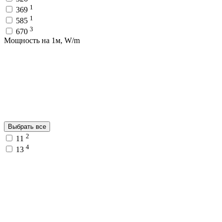
1
369
1
585
3
670
Мощность на 1м, W/m
Выбрать все
2
11
4
13