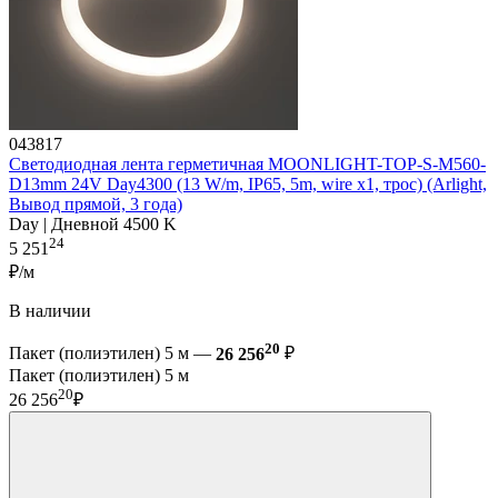
043817
Светодиодная лента герметичная MOONLIGHT-TOP-S-M560-
D13mm 24V Day4300 (13 W/m, IP65, 5m, wire x1, трос) (Arlight,
Вывод прямой, 3 года)
Day | Дневной 4500 K
24
5 251
₽/м
В наличии
20
Пакет (полиэтилен) 5 м —
26 256
₽
Пакет (полиэтилен) 5 м
20
26 256
₽