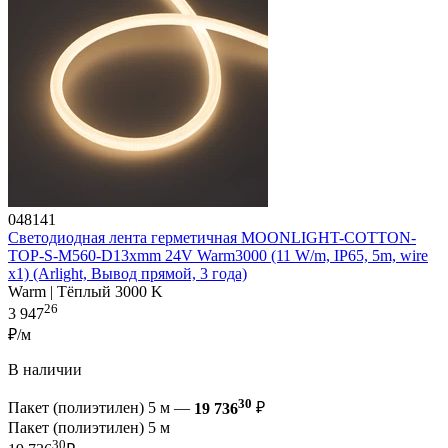
048141
Светодиодная лента герметичная MOONLIGHT-COTTON-
TOP-S-M560-D13xmm 24V Warm3000 (11 W/m, IP65, 5m, wire
x1) (Arlight, Вывод прямой, 3 года)
Warm | Тёплый 3000 K
26
3 947
₽/м
В наличии
30
Пакет (полиэтилен) 5 м —
19 736
₽
Пакет (полиэтилен) 5 м
30