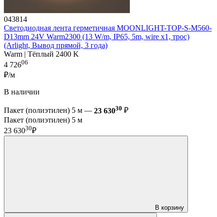
043814
Светодиодная лента герметичная MOONLIGHT-TOP-S-M560-
D13mm 24V Warm2300 (13 W/m, IP65, 5m, wire x1, трос)
(Arlight, Вывод прямой, 3 года)
Warm | Тёплый 2400 K
06
4 726
₽/м
В наличии
30
Пакет (полиэтилен) 5 м —
23 630
₽
Пакет (полиэтилен) 5 м
30
23 630
₽
В корзину