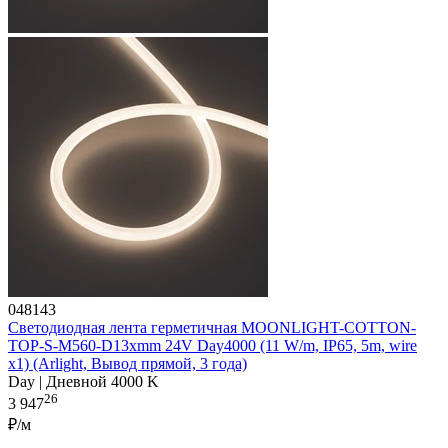
048143
Светодиодная лента герметичная MOONLIGHT-COTTON-
TOP-S-M560-D13xmm 24V Day4000 (11 W/m, IP65, 5m, wire
x1) (Arlight, Вывод прямой, 3 года)
Day | Дневной 4000 K
26
3 947
₽/м