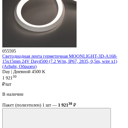
055595
Светодиодная лента герметичная MOONLIGHT-3D-A168-
15x15mm 24V Day4500 (7.2 W/m, IP67, 2835, 0,5m, wire x1)
(Arlight, Образец)
Day | Дневной 4500 K
30
1 921
₽/шт
В наличии
30
Пакет (полиэтилен) 1 шт —
1 921
₽