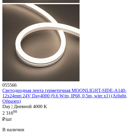
055566
Светодиодная лента герметичная MOONLIGHT-SIDE-A140-
12x24mm 24V Day4000 (9.6 W/m, IP68, 0,5m, wire x1) (Arlight,
Образец)
Day | Дневной 4000 K
00
2 316
₽/шт
В наличии