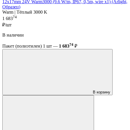
12x17mm 24V Warm3000 (9.6 W/m, IP67, 0,5m, wire x1) (Arlight,
Образец)
Warm | Тёплый 3000 K
74
1 683
₽/шт
В наличии
74
Пакет (полиэтилен) 1 шт —
1 683
₽
В корзину