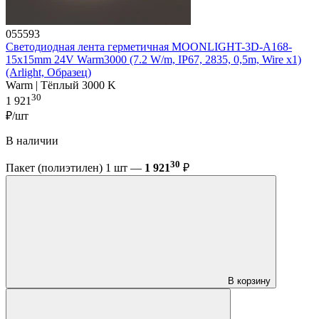
055593
Светодиодная лента герметичная MOONLIGHT-3D-A168-
15x15mm 24V Warm3000 (7.2 W/m, IP67, 2835, 0,5m, Wire x1)
(Arlight, Образец)
Warm | Тёплый 3000 K
30
1 921
₽/шт
В наличии
30
Пакет (полиэтилен) 1 шт —
1 921
₽
В корзину