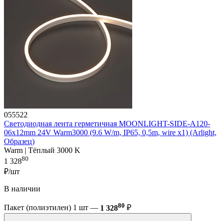
055522
Светодиодная лента герметичная MOONLIGHT-SIDE-A120-
06x12mm 24V Warm3000 (9.6 W/m, IP65, 0,5m, wire x1) (Arlight,
Образец)
Warm | Тёплый 3000 K
80
1 328
₽/шт
В наличии
80
Пакет (полиэтилен) 1 шт —
1 328
₽