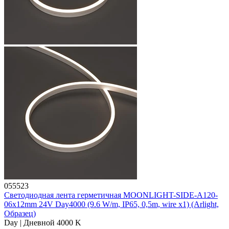
055523
Светодиодная лента герметичная MOONLIGHT-SIDE-A120-
06x12mm 24V Day4000 (9.6 W/m, IP65, 0,5m, wire x1) (Arlight,
Образец)
Day | Дневной 4000 K