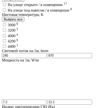
17
На улице открыто / в помещении
6
На улице под навесом / в помещении
Цветовая температура, K
Выбрать все
6
3000
5
3200
4
4000
6
4200
1
4400
Световой поток на 1м, lm/m
Мощность на 1м, W/m
Индекс цветопередачи CRI (Ra)