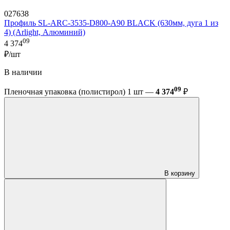
027638
Профиль SL-ARC-3535-D800-A90 BLACK (630мм, дуга 1 из
4) (Arlight, Алюминий)
09
4 374
₽/шт
В наличии
09
Пленочная упаковка (полистирол) 1 шт —
4 374
₽
В корзину