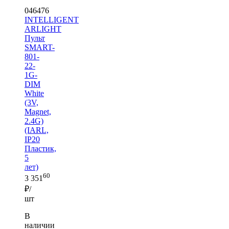
046476
INTELLIGENT
ARLIGHT
Пульт
SMART-
801-
22-
1G-
DIM
White
(3V,
Magnet,
2.4G)
(IARL,
IP20
Пластик,
5
лет)
60
3 351
₽/
шт
В
наличии