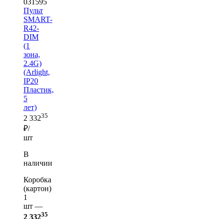
031595
Пульт
SMART-
R42-
DIM
(1
зона,
2.4G)
(Arlight,
IP20
Пластик,
5
лет)
35
2 332
₽/
шт
В
наличии
Коробка
(картон)
1
шт —
35
2 332