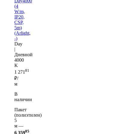
Day4000
(4
W/m,
IP20,
CSP,
5m)
(Arlight,
-)
Day
|
Дневной
4000
K
81
1 271
₽/
м
В
наличии
Пакет
(полиэтилен)
5
м —
05
6 359