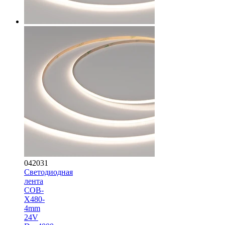
042031
Светодиодная
лента
COB-
X480-
4mm
24V