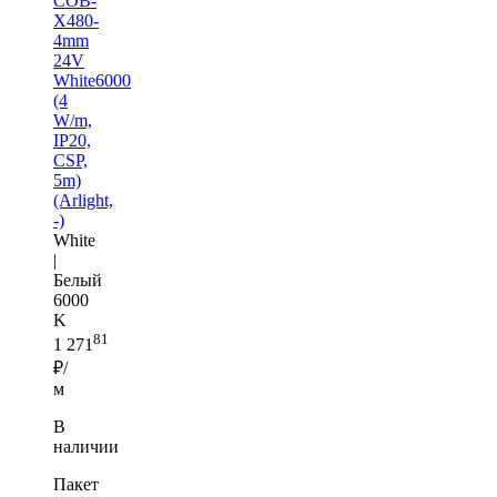
COB-
X480-
4mm
24V
White6000
(4
W/m,
IP20,
CSP,
5m)
(Arlight,
-)
White
|
Белый
6000
K
81
1 271
₽/
м
В
наличии
Пакет