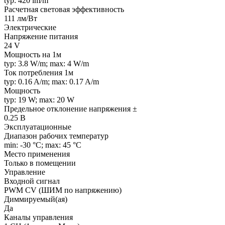
typ: 420 lm/m
Расчетная световая эффективность
111 лм/Вт
Электрические
Напряжение питания
24 V
Мощность на 1м
typ: 3.8 W/m; max: 4 W/m
Ток потребления 1м
typ: 0.16 A/m; max: 0.17 A/m
Мощность
typ: 19 W; max: 20 W
Предельное отклонение напряжения ±
0.25 В
Эксплуатационные
Диапазон рабочих температур
min: -30 °C; max: 45 °C
Место применения
Только в помещении
Управление
Входной сигнал
PWM СV (ШИМ по напряжению)
Диммируемый(ая)
Да
Каналы управления