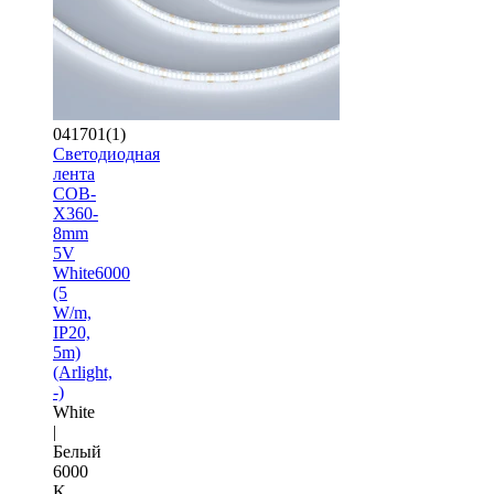
041701(1)
Светодиодная
лента
COB-
X360-
8mm
5V
White6000
(5
W/m,
IP20,
5m)
(Arlight,
-)
White
|
Белый
6000
K