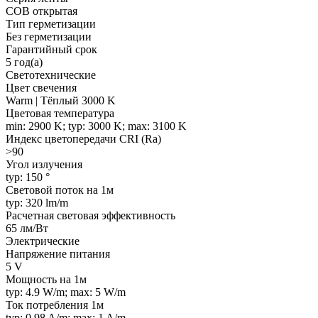
COB открытая
Тип герметизации
Без герметизации
Гарантийный срок
5 год(а)
Светотехнические
Цвет свечения
Warm | Тёплый 3000 K
Цветовая температура
min: 2900 K; typ: 3000 K; max: 3100 K
Индекс цветопередачи CRI (Ra)
>90
Угол излучения
typ: 150 °
Световой поток на 1м
typ: 320 lm/m
Расчетная световая эффективность
65 лм/Вт
Электрические
Напряжение питания
5 V
Мощность на 1м
typ: 4.9 W/m; max: 5 W/m
Ток потребления 1м
typ: 0.98 A/m; max: 1 A/m