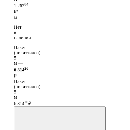
84
1 262
₽/
м
Нет
в
наличии
Пакет
(полиэтилен)
5
м —
20
6 314
₽
Пакет
(полиэтилен)
5
м
20
6 314
₽