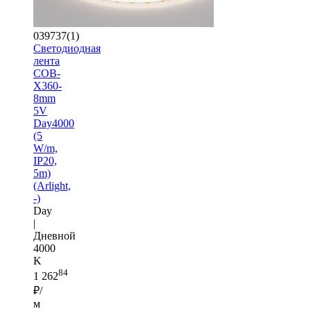
039737(1)
Светодиодная
лента
COB-
X360-
8mm
5V
Day4000
(5
W/m,
IP20,
5m)
(Arlight,
-)
Day
|
Дневной
4000
K
84
1 262
₽/
м