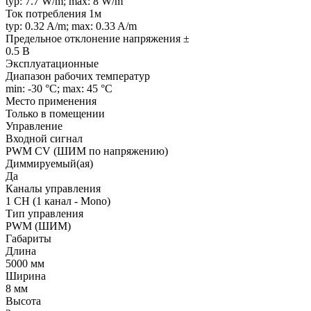
typ: 7.7 W/m; max: 8 W/m
Ток потребления 1м
typ: 0.32 A/m; max: 0.33 A/m
Предельное отклонение напряжения ±
0.5 В
Эксплуатационные
Диапазон рабочих температур
min: -30 °C; max: 45 °C
Место применения
Только в помещении
Управление
Входной сигнал
PWM СV (ШИМ по напряжению)
Диммируемый(ая)
Да
Каналы управления
1 CH (1 канал - Mono)
Тип управления
PWM (ШИМ)
Габариты
Длина
5000 мм
Ширина
8 мм
Высота