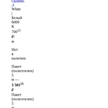
(Arlight,
-)
White
|
Белый
6000
K
25
700
₽/
м
Нет
в
наличии
Пакет
(полиэтилен)
5
м —
25
3 501
₽
Пакет
(полиэтилен)
5
м