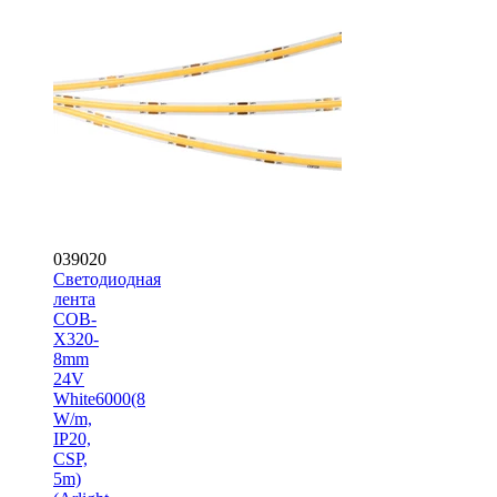
039020
Светодиодная
лента
COB-
X320-
8mm
24V
White6000(8
W/m,
IP20,
CSP,
5m)