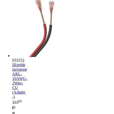
033152
Шлейф
питания
ARL-
16AWG-
2Wire-
CU
(Arlight,
-)
05
203
₽/
м