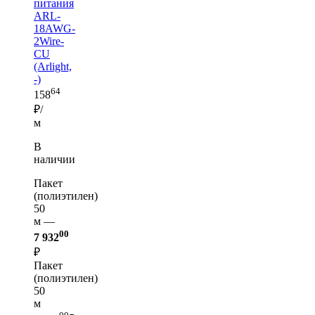
питания
ARL-
18AWG-
2Wire-
CU
(Arlight,
-)
64
158
₽/
м
В
наличии
Пакет
(полиэтилен)
50
м —
00
7 932
₽
Пакет
(полиэтилен)
50
м