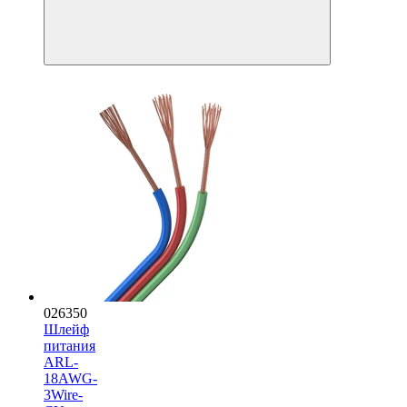
026350
Шлейф
питания
ARL-
18AWG-
3Wire-