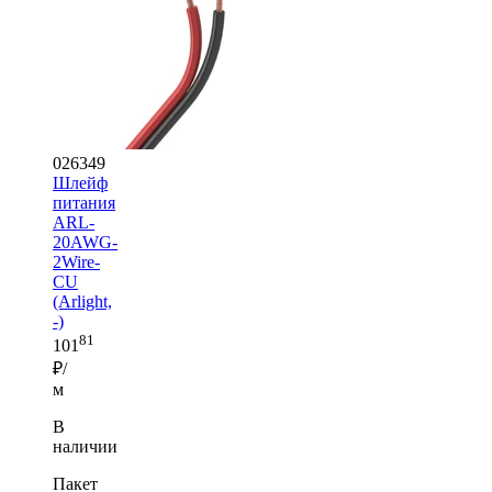
026349
Шлейф
питания
ARL-
20AWG-
2Wire-
CU
(Arlight,
-)
81
101
₽/
м
В
наличии
Пакет