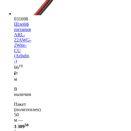
031698
Шлейф
питания
ARL-
22AWG-
2Wire-
CU
(Arlight,
-)
19
66
₽/
м
В
наличии
Пакет
(полиэтилен)
50
м —
50
3 309