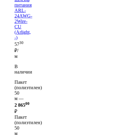
питания
ARL-
24AWG-
2Wire-
CU
(Arlight,
-)
30
57
₽/
м
В
наличии
Пакет
(полиэтилен)
50
м —
00
2 865
₽
Пакет
(полиэтилен)
50
м