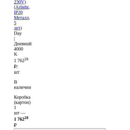
230V)
(Arlight,
IP20
Металл,
5
лет)
Day
|
Дневной
4000
K
28
1 762
₽/
шт
В
наличии
Коробка
(картон)
1
шт —
28
1 762
₽