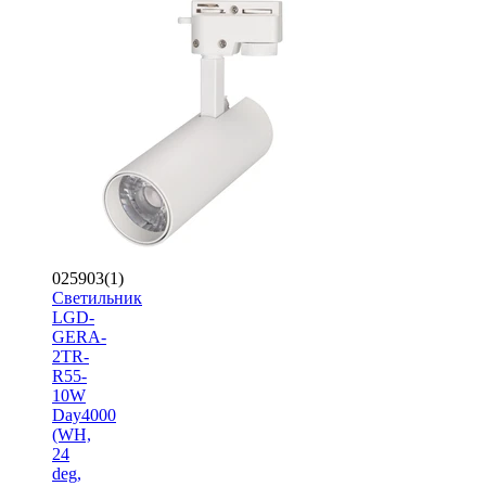
025903(1)
Светильник
LGD-
GERA-
2TR-
R55-
10W
Day4000
(WH,
24
deg,