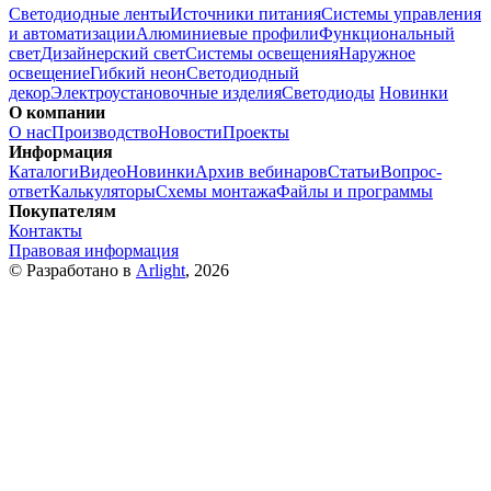
Светодиодные ленты
Источники питания
Системы управления
и автоматизации
Алюминиевые профили
Функциональный
свет
Дизайнерский свет
Системы освещения
Наружное
освещение
Гибкий неон
Светодиодный
декор
Электроустановочные изделия
Светодиоды
Новинки
О компании
О нас
Производство
Новости
Проекты
Информация
Каталоги
Видео
Новинки
Архив вебинаров
Статьи
Вопрос-
ответ
Калькуляторы
Схемы монтажа
Файлы и программы
Покупателям
Контакты
Правовая информация
© Разработано в
Arlight
, 2026