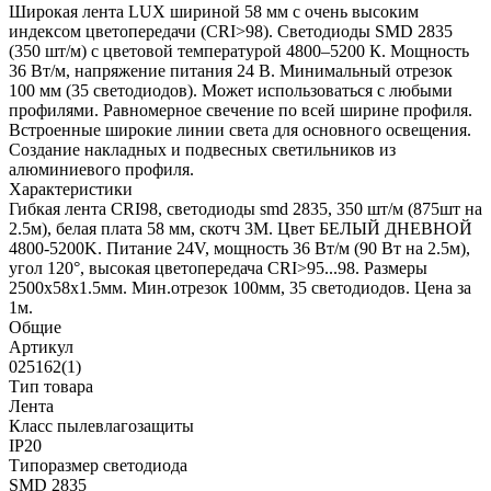
Широкая лента LUX шириной 58 мм с очень высоким
индексом цветопередачи (CRI>98). Светодиоды SMD 2835
(350 шт/м) с цветовой температурой 4800–5200 К. Мощность
36 Вт/м, напряжение питания 24 В. Минимальный отрезок
100 мм (35 светодиодов). Может использоваться с любыми
профилями. Равномерное свечение по всей ширине профиля.
Встроенные широкие линии света для основного освещения.
Создание накладных и подвесных светильников из
алюминиевого профиля.
Характеристики
Гибкая лента CRI98, светодиоды smd 2835, 350 шт/м (875шт на
2.5м), белая плата 58 мм, скотч 3М. Цвет БЕЛЫЙ ДНЕВНОЙ
4800-5200K. Питание 24V, мощность 36 Вт/м (90 Вт на 2.5м),
угол 120°, высокая цветопередача CRI>95...98. Размеры
2500х58x1.5мм. Мин.отрезок 100мм, 35 светодиодов. Цена за
1м.
Общие
Артикул
025162(1)
Тип товара
Лента
Класс пылевлагозащиты
IP20
Типоразмер светодиода
SMD 2835