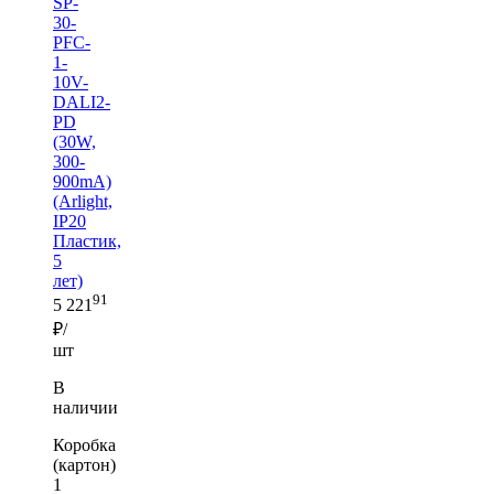
SP-
30-
PFC-
1-
10V-
DALI2-
PD
(30W,
300-
900mA)
(Arlight,
IP20
Пластик,
5
лет)
91
5 221
₽/
шт
В
наличии
Коробка
(картон)
1