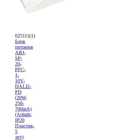
025111(1)
Блок
питания
ARJ-
SP-
20-
PFC-
1-
10V-
DALI2-
PD
(20W,
250-
700mA)
(Arlight,
IP20
Пластик,
5
лет)