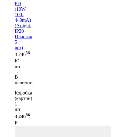
PD
(10W,
100-
440mA)
(Arlight,
IP20
Пластик,
5
лет)
86
3 246
₽/
шт
В
наличии
Коробка
(картон)
1
шт —
86
3 246
₽