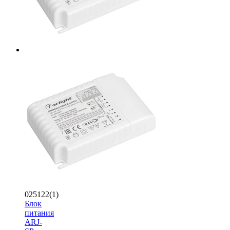
025122(1)
Блок
питания
ARJ-