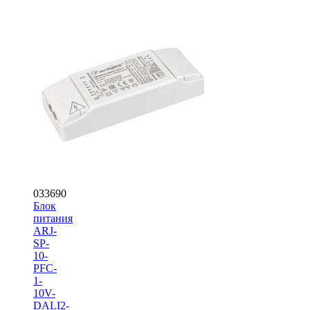
033690
Блок
питания
ARJ-
SP-
10-
PFC-
1-
10V-
DALI2-