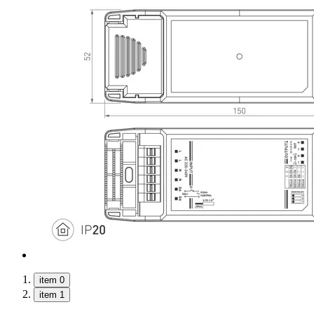
item 0
item 1